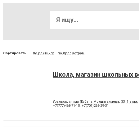
Сортировать:
по рейтингу
по просмотрам
Школа, магазин школьных 
Уральск, улица Жубана Молдагалиева, 33, 1 этаж
+7(777)468-71-15
,
+7(701)268-29-31