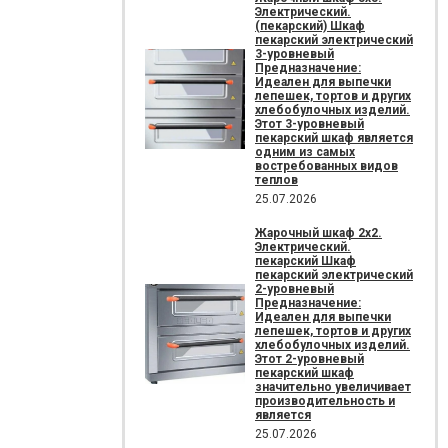
Электрический.
(пекарский) Шкаф
пекарский электрический
3-уровневый
Предназначение:
Идеален для выпечки
лепешек, тортов и других
хлебобулочных изделий.
Этот 3-уровневый
пекарский шкаф является
одним из самых
востребованных видов
теплов
25.07.2026
Жарочный шкаф 2х2.
Электрический.
пекарский Шкаф
пекарский электрический
2-уровневый
Предназначение:
Идеален для выпечки
лепешек, тортов и других
хлебобулочных изделий.
Этот 2-уровневый
пекарский шкаф
значительно увеличивает
производительность и
является
25.07.2026