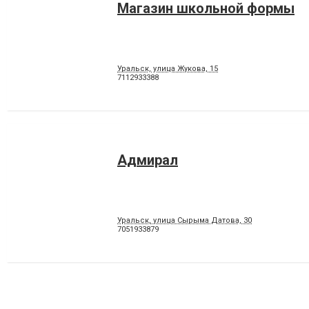
Магазин школьной формы
Уральск, улица Жукова, 15
7112933388
Адмирал
Уральск, улица Сырыма Датова, 30
7051933879