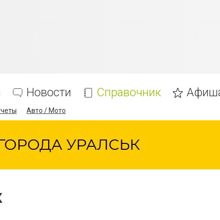
я
Новости
Справочник
Афиш
тчеты
Авто / Мото
к