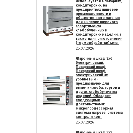
используется в пекарнях,
кондитерских, на
предприятиях пищевой
промышленности и
общественного питания
для выпечки широкого
ассортимента
хлебобулочных и
кондитерских изделий, а
также для приготовления
(термообработки) мясн
25.07.2026
Жарочный шкаф 3х6
Электрический.
Пекарский шкаф
Пекарский шкаф
электрический 3х
уровневый -
предназначен для
выпечки хлеба, тортов и
других хлебобулочных
изделий. Обладает
следующими
достоинствами:
микропроцессорная
система нагрева; система
контроля конт
25.07.2026
Жарочный шкаф 3х3.