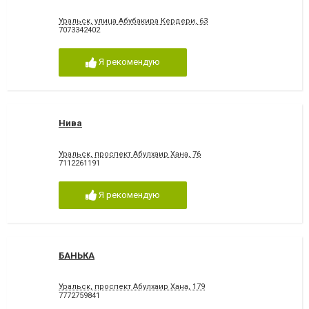
Уральск, улица Абубакира Кердери, 63
7073342402
Я рекомендую
Нива
Уральск, проспект Абулхаир Хана, 76
7112261191
Я рекомендую
БАНЬКА
Уральск, проспект Абулхаир Хана, 179
7772759841