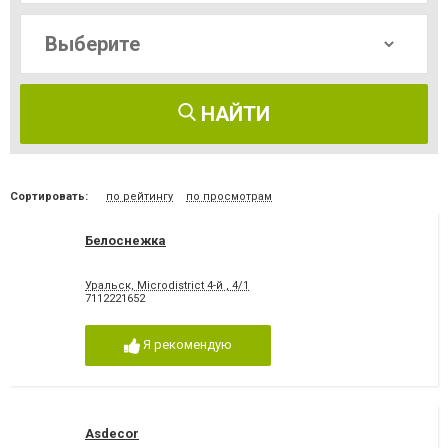
НАЙТИ
Сортировать:
по рейтингу
по просмотрам
Белоснежка
Уральск, Microdistrict 4-й , 4/1
7112221652
Я рекомендую
Asdecor