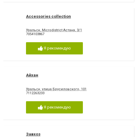
Accessories collection
Уральск, Microdistrict Астана, 3/1
7054103867
Я рекомендую
Айхан
Уральск, улица Брусиловского, 101
7112263233
Я рекомендую
Завхоз