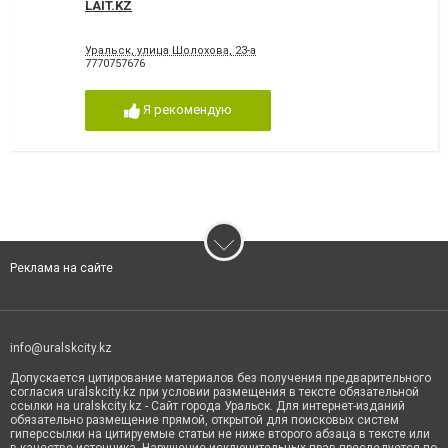
LAIT.KZ
Уральск, улица Шолохова, 23-а
7770757676
Я рекомендую
Реклама на сайте
info@uralskcity.kz
Допускается цитирование материалов без получения предварительного
согласия uralskcity.kz при условии размещения в тексте обязательной
ссылки на uralskcity.kz - Сайт города Уральск. Для интернет-изданий
обязательно размещение прямой, открытой для поисковых систем
гиперссылки на цитируемые статьи не ниже второго абзаца в тексте или
в качестве источника. Нарушение исключительных прав преследуется по