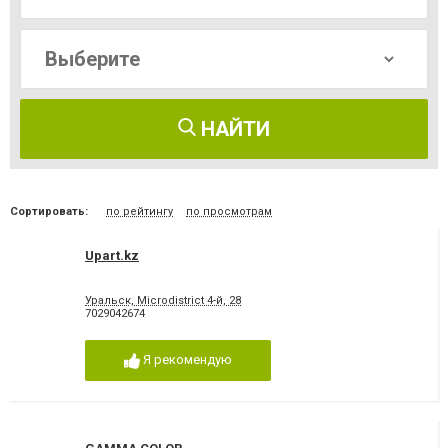
НАЙТИ
Сортировать:
по рейтингу
по просмотрам
Upart.kz
Уральск, Microdistrict 4-й, 28
7029042674
Я рекомендую