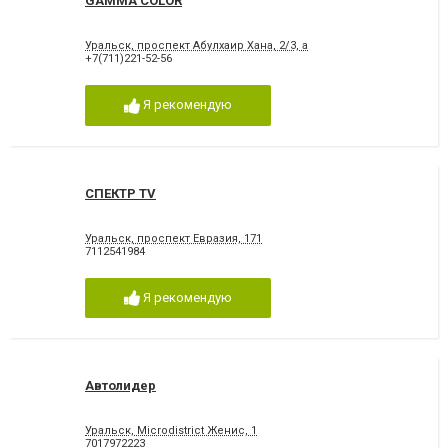
GAMMA COLOR
Уральск, проспект Абулхаир Хана, 2/3, а
+7(711)221-52-56
Я рекомендую
СПЕКТР TV
Уральск, проспект Евразия, 171
7112541984
Я рекомендую
Автолидер
Уральск, Microdistrict Женис, 1
7017972223