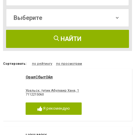
НАЙТИ
Сортировать:
по рейтингу
по просмотрам
ОралСбытОйл
Уральск, тупик Абулхаир Хана, 1
7112215060
Я рекомендую