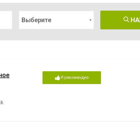
Выберите
НА
ное
Я рекомендую
 Б