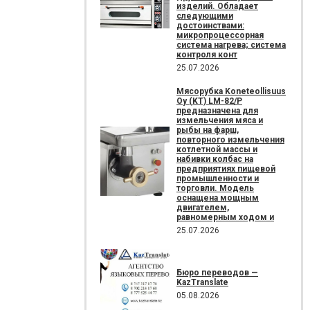
изделий. Обладает
следующими
достоинствами:
микропроцессорная
система нагрева; система
контроля конт
25.07.2026
Мясорубка Koneteollisuus
Oy (KT)​ LM-82/P
предназначена для
измельчения мяса и
рыбы на фарш,
повторного измельчения
котлетной массы и
набивки колбас на
предприятиях пищевой
промышленности и
торговли. Модель
оснащена мощным
двигателем,
равномерным ходом и
25.07.2026
Бюро переводов —
KazTranslate
05.08.2026