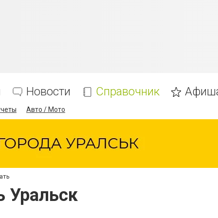
я
Новости
Справочник
Афиш
тчеты
Авто / Мото
ать
ь Уральск