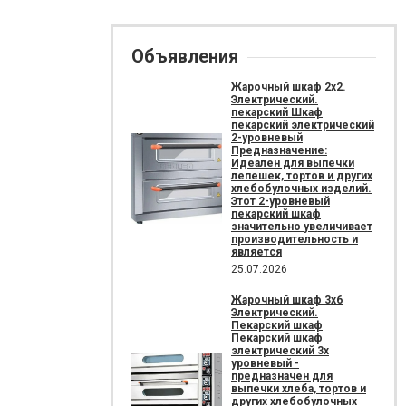
Объявления
Жарочный шкаф 2х2.
Электрический.
пекарский Шкаф
пекарский электрический
2-уровневый
Предназначение:
Идеален для выпечки
лепешек, тортов и других
хлебобулочных изделий.
Этот 2-уровневый
пекарский шкаф
значительно увеличивает
производительность и
является
25.07.2026
Жарочный шкаф 3х6
Электрический.
Пекарский шкаф
Пекарский шкаф
электрический 3х
уровневый -
предназначен для
выпечки хлеба, тортов и
других хлебобулочных