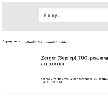
Сортировать:
по рейтингу
по просмотрам
Zerger (Зергер),ТОО, реклам
агентство
Уральск, улица ​Жубана Молдагалиева, 25​, корпус
+7(711)250-30-64