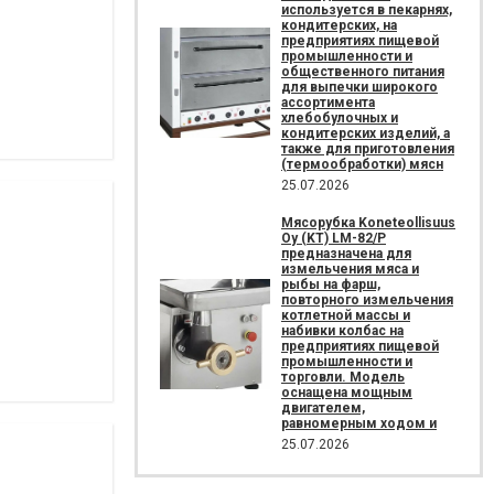
используется в пекарнях,
кондитерских, на
предприятиях пищевой
промышленности и
общественного питания
для выпечки широкого
ассортимента
хлебобулочных и
кондитерских изделий, а
также для приготовления
(термообработки) мясн
25.07.2026
Мясорубка Koneteollisuus
Oy (KT)​ LM-82/P
предназначена для
измельчения мяса и
рыбы на фарш,
повторного измельчения
котлетной массы и
набивки колбас на
предприятиях пищевой
промышленности и
торговли. Модель
оснащена мощным
двигателем,
равномерным ходом и
25.07.2026