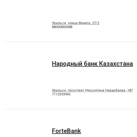
Уральск, улица Мухита, 27/2
88000800088
Народный банк Казахстана
Уральск, проспект Нурсултана Назарбаева, 187
7112593945
ForteBank