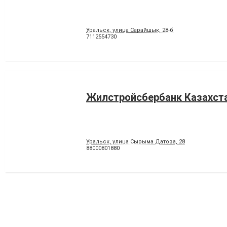
Уральск, улица Сарайшык, 28-б
7112554730
Жилстройсбербанк Казахст
Уральск, улица Сырыма Датова, 28
88000801880