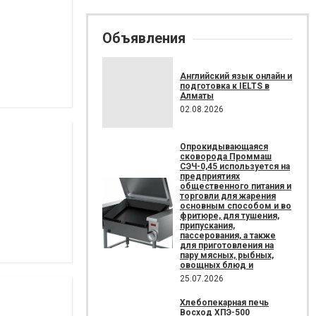
Объявления
Английский язык онлайн и
подготовка к IELTS в
Алматы
02.08.2026
Опрокидывающаяся
сковорода Проммаш
СЭЧ-0,45 используется на
предприятиях
общественного питания и
торговли для жарения
основным способом и во
фритюре, для тушения,
припускания,
пассерования, а также
для приготовления на
пару мясных, рыбных,
овощных блюд и
25.07.2026
Хлебопекарная печь
Восход ХПЭ-500