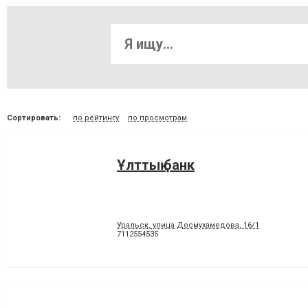
Сортировать:
по рейтингу
по просмотрам
Ұлттық банк
Уральск, улица Досмухамедова, 16/1
7112554535