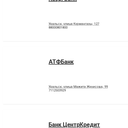
Уральск, улица Курмангазы, 127
88000801800
АТФБанк
Уральск, улица Мажита Жунисова, 99
7112503929
Банк ЦентрКредит