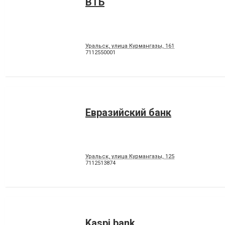
ВТБ
Уральск, улица Курмангазы, 161
7112550001
Евразийский банк
Уральск, улица Курмангазы, 125
7112513874
Kaspi bank