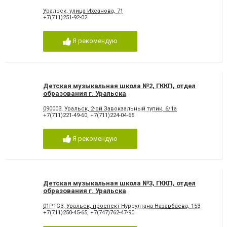
Уральск, улица Ихсанова, 71
+7(711)251-92-02
Я рекомендую
Детская музыкальная школа №2, ГККП, отдел
образования г. Уральска
090003, Уральск, 2-ой Завокзальный тупик, 6/1а
+7(711)221-49-60
,
+7(711)224-04-65
Я рекомендую
Детская музыкальная школа №3, ГККП, отдел
образования г. Уральска
01P1G3, Уральск, проспект Нурсултана Назарбаева, 153
+7(711)250-45-65
,
+7(747)762-47-90