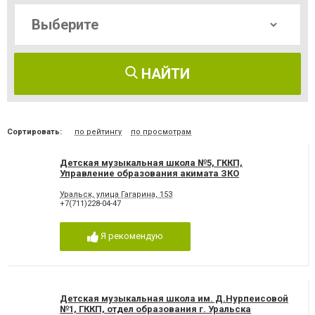
НАЙТИ
Сортировать:
по рейтингу
по просмотрам
Детская музыкальная школа №5, ГККП,
Управление образования акимата ЗКО
Уральск, улица Гагарина, 153
+7(711)228-04-47
Я рекомендую
Детская музыкальная школа им. Д.Нурпеисовой
№1, ГККП, отдел образования г. Уральска