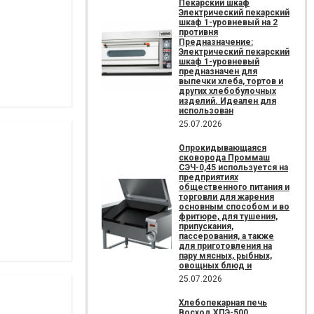
Пекарский шкаф
Электрический пекарский
шкаф 1-уровневый на 2
противня
Предназначение:
Электрический пекарский
шкаф 1-уровневый
предназначен для
выпечки хлеба, тортов и
других хлебобулочных
изделий. Идеален для
использован
25.07.2026
Опрокидывающаяся
сковорода Проммаш
СЭЧ-0,45 используется на
предприятиях
общественного питания и
торговли для жарения
основным способом и во
фритюре, для тушения,
припускания,
пассерования, а также
для приготовления на
пару мясных, рыбных,
овощных блюд и
25.07.2026
Хлебопекарная печь
Восход ХПЭ-500