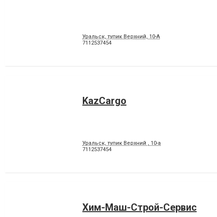
Уральск, тупик Верхний, 10-А
7112537454
KazCargo
Уральск, тупик Верхний , 10-а
7112537454
Хим-Маш-Строй-Сервис