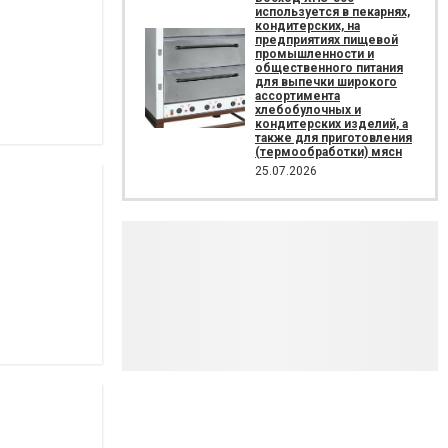
используется в пекарнях,
кондитерских, на
предприятиях пищевой
промышленности и
общественного питания
для выпечки широкого
ассортимента
хлебобулочных и
кондитерских изделий, а
также для приготовления
(термообработки) мясн
25.07.2026