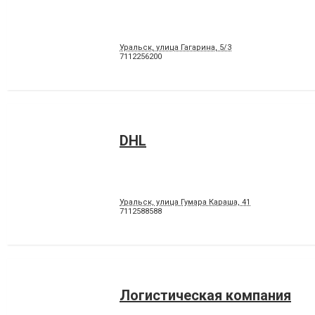
Уральск, улица Гагарина, 5/3
7112256200
DHL
Уральск, улица Гумара Караша, 41
7112588588
Логистическая компания