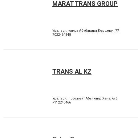
MARAT TRANS GROUP
Уральск, улица Абубакира Кердери, 77
7022464848
TRANS AL KZ
Уральск, проспект Абулхаир Хана, 6/6
7112240466