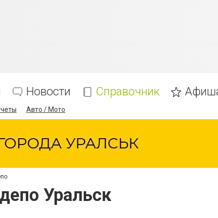
я
Новости
Справочник
Афиш
тчеты
Авто / Мото
епо
 депо Уральск