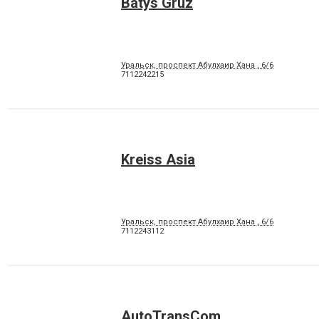
Batys Gruz
Уральск, проспект Абулхаир Хана , 6/6
7112242215
Kreiss Asia
Уральск, проспект Абулхаир Хана , 6/6
7112243112
AutoTransCom