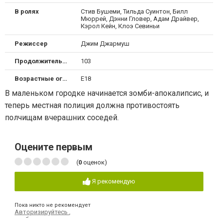
В ролях
Стив Бушеми, Тильда Суинтон, Билл
Мюррей, Дэнни Гловер, Адам Драйвер,
Кэрол Кейн, Клоэ Севиньи
Режиссер
Джим Джармуш
Продолжительность
103
Возрастные ограничения
Е18
В маленьком городке начинается зомби-апокалипсис, и
теперь местная полиция должна противостоять
полчищам вчерашних соседей.
Оцените первым
(
0
оценок)
Я рекомендую
Пока никто не рекомендует
Авторизируйтесь
,