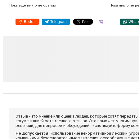
Пока никто не р
Пока еще никто не оценил
Reddit
Telegram
Viber
What
Отзыв - это мнение или оценка людей, которые хотят передать
аргументацией оставленного отзыва. Это поможет многим при
рецензий, для вопросов и обсуждений - используйте форму ко
Не допускается:
использование ненормативной лексики, угро
компаниями; безосновательные заявления, оскорбляющие деяте