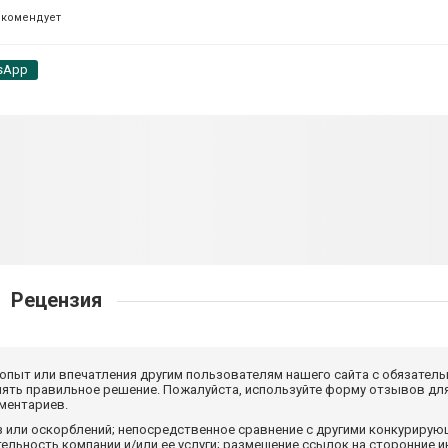
екомендует
sApp
Рецензия
 опыт или впечатления другим пользователям нашего сайта с обязатель
нять правильное решение. Пожалуйста, используйте форму отзывов для
мментариев.
з или оскорблений; непосредственное сравнение с другими конкуриру
льность компании и/или ее услуги; размещение ссылок на сторонние и