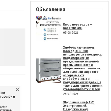
Объявления
Бюро переводов —
KazTranslate
05.08.2026
Хлебопекарная печь
Восход ХПЭ-500
используется в пекарнях,
кондитерских, на
предприятиях пищевой
промышленности и
общественного питания
для выпечки широкого
ассортимента
хлебобулочных и
кондитерских изделий, а
также для приготовления
(термообработки) мясн
ной
25.07.2026
 оценок и
Жарочный шкаф 1х2
Электрический.
ющими
Пекарский шкаф
нтернет-