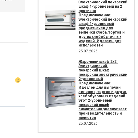
Электрический пекарский
шкаф 1-уровневый на 2
противня
Предназначение:
Электрический пекарский
шкаф 1-уровневый
предназначен для
выпечки хлеба, тортов и
других хлебобулочных
изделий. Идеален для
использован
25.07.2026
Жарочный шкаф 2х2.
Электрический.
пекарский Шкаф
пекарский электрический
2-уровневый
Предназначение:
Идеален для выпечки
лепешек, тортов и других
хлебобулочных изделий.
Этот 2-уровневый
пекарский шкаф
значительно увеличивает
производительность и
является
25.07.2026