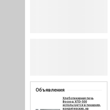
Объявления
Хлебопекарная печь
Восход ХПЭ-500
используется в пекарнях,
кондитерских, на