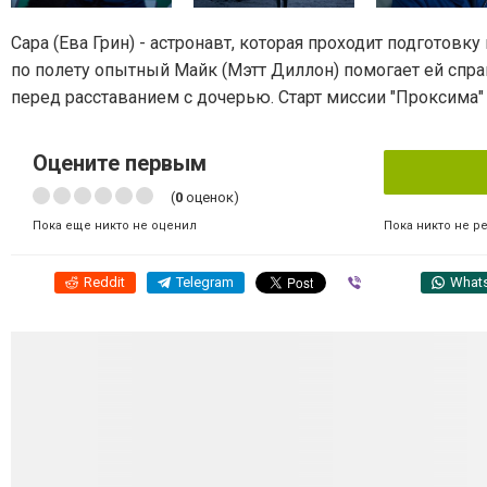
Сара (Ева Грин) - астронавт, которая проходит подготовк
по полету опытный Майк (Мэтт Диллон) помогает ей спр
перед расставанием с дочерью. Старт миссии "Проксима"
Оцените первым
(
0
оценок)
Пока никто не р
Пока еще никто не оценил
Reddit
Telegram
Viber
What