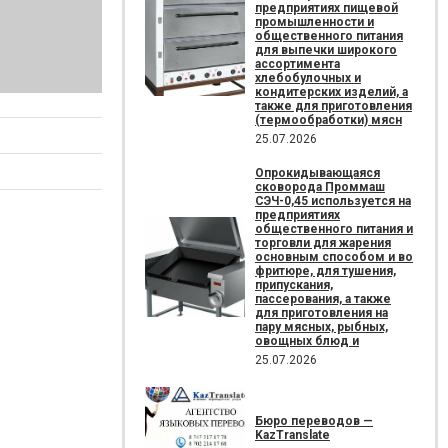
предприятиях пищевой
промышленности и
общественного питания
для выпечки широкого
ассортимента
хлебобулочных и
кондитерских изделий, а
также для приготовления
(термообработки) мясн
25.07.2026
Опрокидывающаяся
сковорода Проммаш
СЭЧ-0,45 используется на
предприятиях
общественного питания и
торговли для жарения
основным способом и во
фритюре, для тушения,
припускания,
пассерования, а также
для приготовления на
пару мясных, рыбных,
овощных блюд и
25.07.2026
Бюро переводов —
KazTranslate