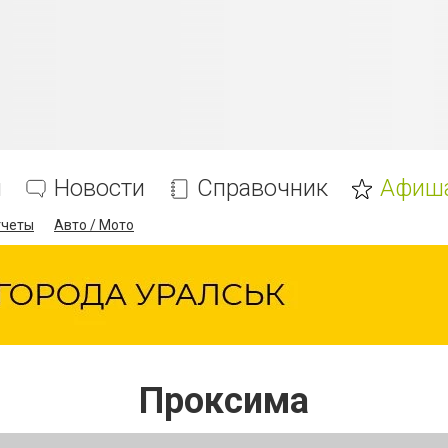
я
Новости
Справочник
Афиш
тчеты
Авто / Мото
Проксима