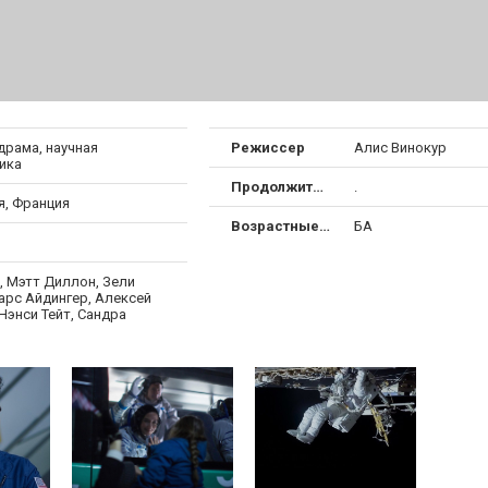
драма, научная
Режиссер
Алис Винокур
ика
Продолжительность
.
я, Франция
Возрастные ограничения
БА
, Мэтт Диллон, Зели
арс Айдингер, Алексей
Нэнси Тейт, Сандра