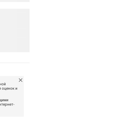
ной
 оценок и
ющими
нтернет-