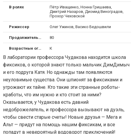
В ролях
Пётр Иващенко, Нонна Гришаева,
Дмитрий Назаров, Диомид Виноградов,
Прохор Чеховской
Режиссер
Олег Ужинов, Васико Бедошвили
Продолжительность
80
Возрастные ограничения
К
В лаборатории профессора Чудакова находится школа
фиксиков, о которой знают только мальчик ДимДимыч
и его подруга Катя. Но однажды там появляются
неуловимые существа. Они шпионят за фиксиками и
угрожают их тайне. Кто такие эти странные роботы-
кработы, что им нужно и кто стоит за ними?
Оказывается, у Чудакова есть давний
недоброжелатель, и профессора вызывают на дуэль,
чтобы свести старые счеты! Новые друзья — Мега и
Альт — придут на помощь нашим фиксикам, и все
попадут в невероятный водоворот приключений!