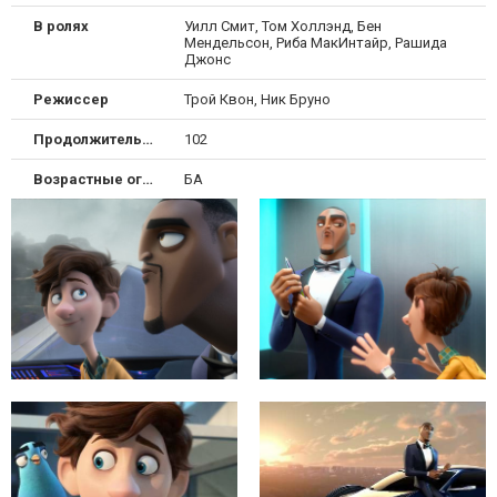
В ролях
Уилл Смит, Том Холлэнд, Бен
Мендельсон, Риба МакИнтайр, Рашида
Джонс
Режиссер
Трой Квон, Ник Бруно
Продолжительность
102
Возрастные ограничения
БА