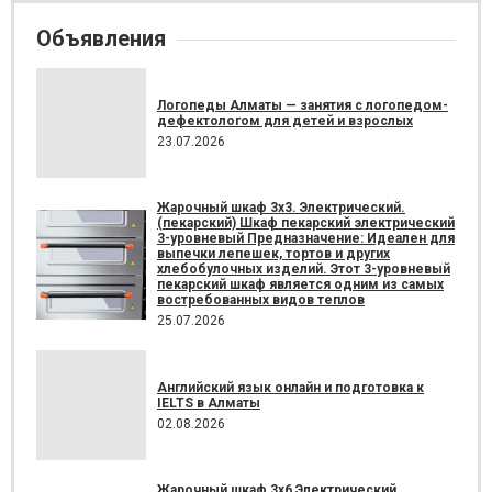
Объявления
Логопеды Алматы — занятия с логопедом-
дефектологом для детей и взрослых
23.07.2026
Жарочный шкаф 3х3. Электрический.
(пекарский) Шкаф пекарский электрический
3-уровневый Предназначение: Идеален для
выпечки лепешек, тортов и других
хлебобулочных изделий. Этот 3-уровневый
пекарский шкаф является одним из самых
востребованных видов теплов
25.07.2026
Английский язык онлайн и подготовка к
IELTS в Алматы
02.08.2026
Жарочный шкаф 3х6 Электрический.