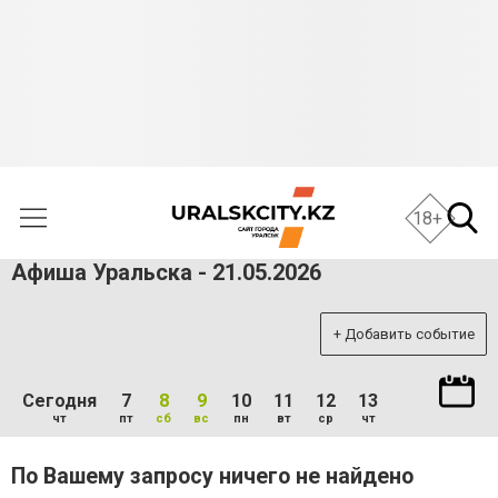
18+
Афиша Уральска - 21.05.2026
+ Добавить событие
Сегодня
7
8
9
10
11
12
13
чт
пт
сб
вс
пн
вт
ср
чт
По Вашему запросу ничего не найдено