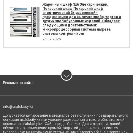
Жарочный шкаф 3х6 Электрический.
Пекарский шкаф Пекарский шкаф
электрический 3х уровневый -
предназначен для выпечки хлеба, тортов и
других хлебобулочных изделий. Обладает
следующими достоинствами:
микропроцессорная система нагрева;
система контроля конт
25.07.2026
Реклама на сайте
info@uralskcity.kz
Допускается цитирование материалов без получения предварительного
согласия uralskcity.kz при условии размещения в тексте обязательной
ссылки на uralskcity.kz - Сайт города Уральск. Для интернет-изданий
обязательно размещение прямой, открытой для поисковых систем
гиперссылки на цитируемые статьи не ниже второго абзаца в тексте или