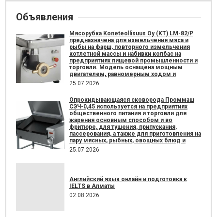
Объявления
Мясорубка Koneteollisuus Oy (KT)​ LM-82/P
предназначена для измельчения мяса и
рыбы на фарш, повторного измельчения
котлетной массы и набивки колбас на
предприятиях пищевой промышленности и
торговли. Модель оснащена мощным
двигателем, равномерным ходом и
25.07.2026
Опрокидывающаяся сковорода Проммаш
СЭЧ-0,45 используется на предприятиях
общественного питания и торговли для
жарения основным способом и во
фритюре, для тушения, припускания,
пассерования, а также для приготовления на
пару мясных, рыбных, овощных блюд и
25.07.2026
Английский язык онлайн и подготовка к
IELTS в Алматы
02.08.2026