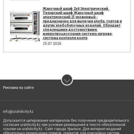
Жарочный шкаф 2х4 Электрический.
Пекарский шкаф Жарочный шкаф
электрический 2[ уровневый -
предназначен для выпечки хлеба, тортов и
других хлебобулочных изделий. Обладает
следующими достоинствами:
микропроцессорная система нагрева;
система контроля контр
25.07.2026
Реклама на сайте
info@uralskcity.kz
Допускается цитирование материалов без получения предварительного
согласия uralskcity.kz при условии размещения в тексте обязательной
ссылки на uralskcity.kz - Сайт города Уральск. Для интернет-изданий
обязательно размещение прямой, открытой для поисковых систем