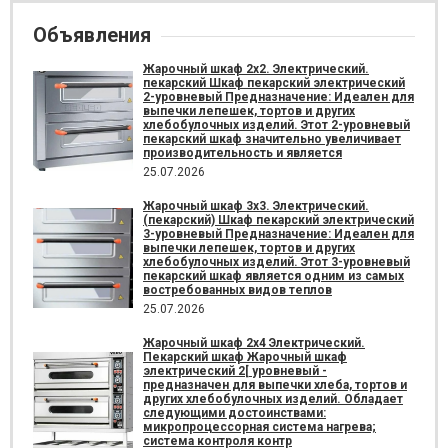
Объявления
Жарочный шкаф 2х2. Электрический.
пекарский Шкаф пекарский электрический
2-уровневый Предназначение: Идеален для
выпечки лепешек, тортов и других
хлебобулочных изделий. Этот 2-уровневый
пекарский шкаф значительно увеличивает
производительность и является
25.07.2026
Жарочный шкаф 3х3. Электрический.
(пекарский) Шкаф пекарский электрический
3-уровневый Предназначение: Идеален для
выпечки лепешек, тортов и других
хлебобулочных изделий. Этот 3-уровневый
пекарский шкаф является одним из самых
востребованных видов теплов
25.07.2026
Жарочный шкаф 2х4 Электрический.
Пекарский шкаф Жарочный шкаф
электрический 2[ уровневый -
предназначен для выпечки хлеба, тортов и
других хлебобулочных изделий. Обладает
следующими достоинствами:
микропроцессорная система нагрева;
система контроля контр