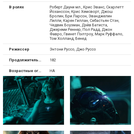
В ролях
Роберт Дауни мл., Крис Эванс, Скарлетт
Йоханссон, Крис Хемсворт, Джош
Бролин, Бри Ларсон, Эванджелин
Лилли, Карен Гиллан, Себастьян Стэн,
Чедвик Боузман, Дэйв Батиста,
Джереми Реннер, Пол Радд, Джон
Фавро, Гвинет Пэлтроу, Марк Руффало,
Том Холланд, Бенед
Режиссер
Энтони Руссо, Джо Руссо
Продолжительность
182
Возрастные ограничения
НА