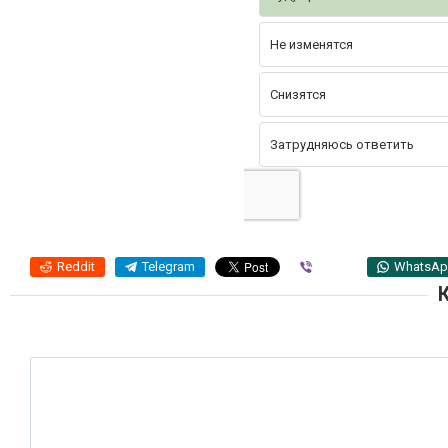
Не изменятся
Снизятся
Затрудняюсь ответить
Reddit
Telegram
Viber
WhatsA