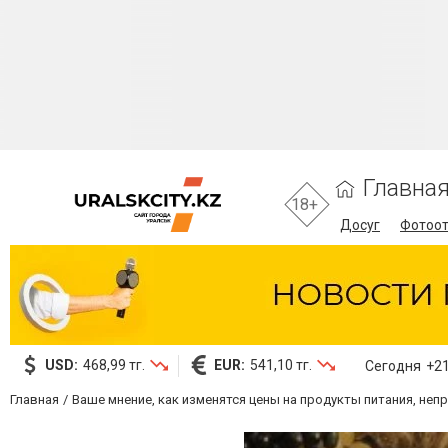
Главна
18+
Досуг
Фотоо
USD:
468,99 тг.
EUR:
541,10 тг.
Сегодня
+21
Главная
Ваше мнение, как изменятся цены на продукты питания, неп