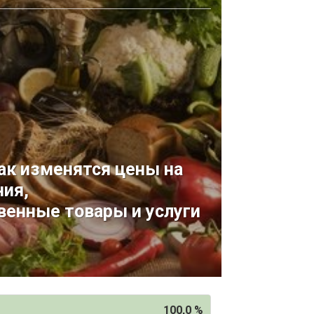
ак изменятся цены на
ния,
венные товары и услуги
100,0 %