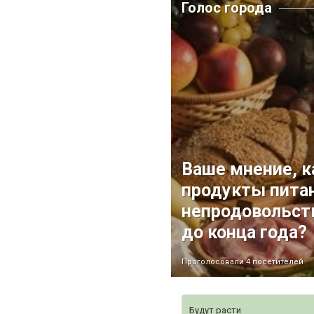
Голос города
Ваше мнение, к
продукты пита
непродовольст
до конца года?
Проголосовали 4 посетителей
Будут расти