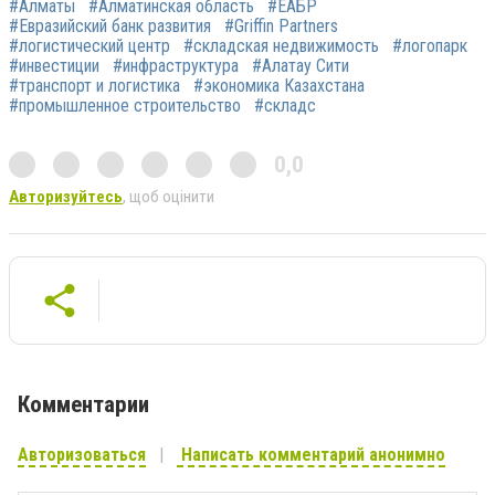
#Алматы
#Алматинская область
#ЕАБР
#Евразийский банк развития
#Griffin Partners
#логистический центр
#складская недвижимость
#логопарк
#инвестиции
#инфраструктура
#Алатау Сити
#транспорт и логистика
#экономика Казахстана
#промышленное строительство
#складс
0,0
Авторизуйтесь
, щоб оцінити
Комментарии
Авторизоваться
Написать комментарий анонимно