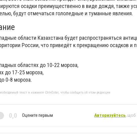
ируются осадки преимущественно в виде дождя, также ус
елью, будут отмечаться гололедные и туманные явления.
ание
ападные области Казахстана будет распространяться антиц
рритории России, что приведёт к прекращению осадков и
падных областях до 10-22 мороза,
х до 17-25 мороза,
о 0-8 мороза.
еобходимый текст и нажмите Ctrl+Enter, чтобы сообщить об этом редакции
0,0
Оцените первым
Авторизуйтесь
, щоб