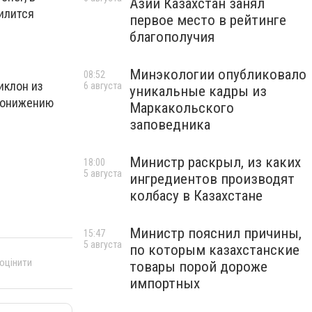
Азии Казахстан занял
илится
первое место в рейтинге
благополучия
Минэкологии опубликовало
08:52
иклон из
6 августа
уникальные кадры из
 понижению
Маркакольского
заповедника
Министр раскрыл, из каких
18:00
5 августа
ингредиентов производят
колбасу в Казахстане
Министр пояснил причины,
15:47
5 августа
по которым казахстанские
 оцінити
товары порой дороже
импортных