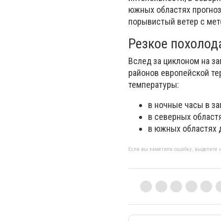
южных областях прогноз
порывистый ветер с мет
Резкое похолод
Вслед за циклоном на з
районов европейской те
температуры:
в ночные часы в за
в северных областя
в южных областях д
Если вы заметили ошибку, выделите н