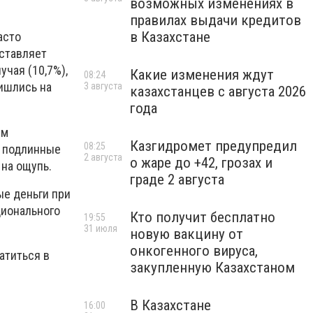
возможных изменениях в
правилах выдачи кредитов
в Казахстане
асто
оставляет
учая (10,7%),
Какие изменения ждут
08:24
ришлись на
3 августа
казахстанцев с августа 2026
года
ем
Казгидромет предупредил
08:25
м подлинные
2 августа
о жаре до +42, грозах и
на ощупь.
граде 2 августа
ые деньги при
ционального
Кто получит бесплатно
19:55
31 июля
новую вакцину от
онкогенного вируса,
атиться в
закупленную Казахстаном
В Казахстане
16:00