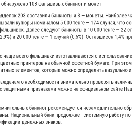
о обнаружено 108 фальшивых банкнот и монет.
одделок 203 составили банкноты и 3 — монеты. Наиболее ч
вали купюры номиналом 5 000 тенге — 174 случая, что с
альшивок. Далее следуют банкноты в 10 000 тенге — 22 сл
(2,9%) и 20 000 тенге — 1 случай (0,5%). Оставшиеся 1,4% п
то чаще всего фальшивки изготавливаются с использовани
 цветных принтеров на обычной офсетной бумаге. При это
итных элементов, которые можно определить визуально и 
ражданам о необходимости внимательно проверять наличн
 с защитными признаками можно на официальном сайте На
омнительных банкнот рекомендуется незамедлительно обр
аны. Национальный банк продолжает системную работу по
ификации денежных знаков.