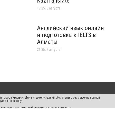
KazTranslate
17:25, 5 августа
Английский язык онлайн
и подготовка к IELTS в
Алматы
21:35, 2 августа
айт города Уральск. Для интернет-изданий обязательно размещение прямой,
уется по закону.
Политическая реклама" публикуются на правах рекламы.