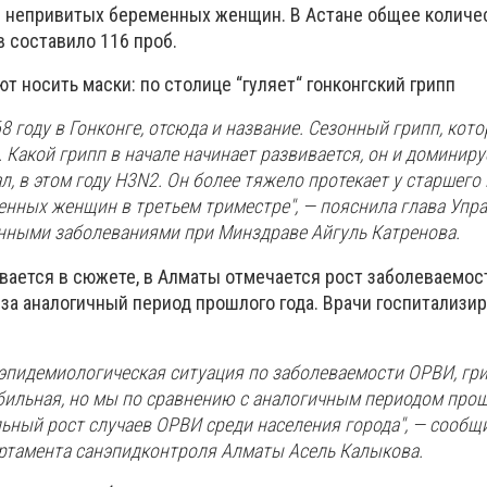
 непривитых беременных женщин. В Астане общее количе
 составило 116 проб.
 носить маски: по столице “гуляет“ гонконгский грипп
8 году в Гонконге, отсюда и название. Сезонный грипп, кот
 Какой грипп в начале начинает развивается, он и доминир
, в этом году H3N2. Он более тяжело протекает у старшего 
менных женщин в третьем триместре", — пояснила глава Упр
нными заболеваниями при Минздраве Айгуль Катренова.
ывается в сюжете, в Алматы отмечается рост заболеваемос
 за аналогичный период прошлого года. Врачи госпитализи
 эпидемиологическая ситуация по заболеваемости ОРВИ, гр
абильная, но мы по сравнению с аналогичным периодом прош
ьный рост случаев ОРВИ среди населения города", — сообщ
ртамента санэпидконтроля Алматы Асель Калыкова.