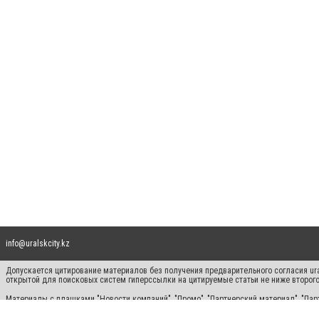
info@uralskcity.kz
Допускается цитирование материалов без получения предварительного согласия ural
открытой для поисковых систем гиперссылки на цитируемые статьи не ниже второго
Материалы с плашками "Новости компаний", "Промо", "Партнерский материал", "Парт