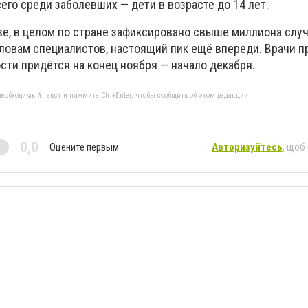
его среди заболевших — дети в возрасте до 14 лет.
ве, в целом по стране зафиксировано свыше миллиона слу
словам специалистов, настоящий пик ещё впереди. Врачи п
сти придётся на конец ноября — начало декабря.
еобходимый текст и нажмите Ctrl+Enter, чтобы сообщить об этом редакции
0,0
Оцените первым
Авторизуйтесь
, щоб