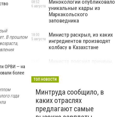
Минэкологии опубликовало
08:52
ство
6 августа
уникальные кадры из
Маркакольского
заповедника
орый
Министр раскрыл, из каких
18:00
ует. В прошлом
5 августа
ингредиентов производят
возраста,
колбасу в Казахстане
авления
Министр пояснил причины,
15:47
5 августа
ти ОРВИ — на
по которым казахстанские
ровали более
товары порой дороже
импортных
ТОП НОВОСТИ
иппом
Минтруда сообщило, в
лого года
каких отраслях
ила
предлагают самые