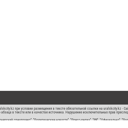
skcity.kz при условии размещения в тексте обязательной ссылки на uralskcity.kz - С
 абзаца в тексте или в качестве источника. Нарушение исключительных прав преслед
нерский спецпроект", "Политические новости", "Пресс-релиз", "PR", "Официально", "