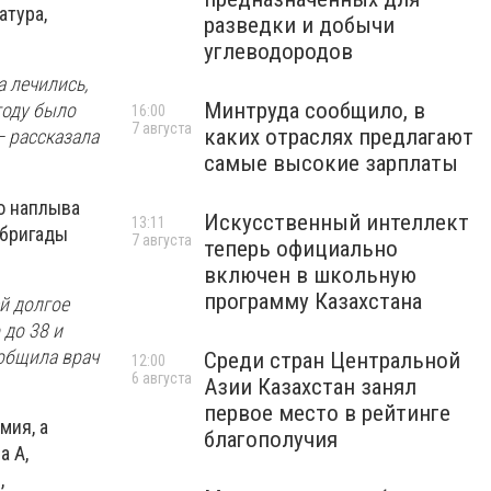
атура,
разведки и добычи
углеводородов
а лечились,
Минтруда сообщило, в
году было
16:00
7 августа
каких отраслях предлагают
— рассказала
самые высокие зарплаты
о наплыва
Искусственный интеллект
13:11
 бригады
7 августа
теперь официально
включен в школьную
программу Казахстана
ей долгое
 до 38 и
ообщила врач
Среди стран Центральной
12:00
6 августа
Азии Казахстан занял
первое место в рейтинге
мия, а
благополучия
а А,
,