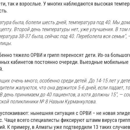
ети, так и взрослые. У многих наблюдаются высокая темпер
сть.
атура была, болели шесть дней, температура под 40. Мы дом
цепту. Второй день температуры нет, уже улучшения. В том 
ература 38-37 была, сейчас под 40. Переболела вся семья", 
олицы.
бенно тяжело ОРВИ и грипп переносят дети. Из-за большог
нных кабинетов постоянно очереди. Выездные мобильные
й.
щих очень много, особенно среди детей. До 14-15 лет у дет
ители жалуются, что она держится 5-6 дней, если падает, то
В день принимаем до 40 пациентов, а хотя должны 15", — с
ской поликлиники № 8 Назым Курманкулова.
успокаивают: нынешняя ситуация с ОРВИ – не новая эпиде
. Чаще всего специалисты фиксируют штамм вируса грипп
ий. К примеру, в Алматы уже подтвердили 13 таких случаев