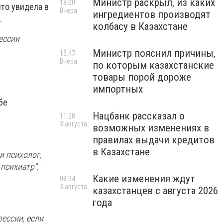
Министр раскрыл, из каких
18:00
что увидела в
Вчера
ингредиентов производят
.
колбасу в Казахстане
ессии
Министр пояснил причины,
15:47
Вчера
по которым казахстанские
товары порой дороже
импортных
бе
Нацбанк рассказал о
11:28
3 августа
возможных изменениях в
правилах выдачи кредитов
в Казахстане
и психолог,
сихиатр", -
Какие изменения ждут
08:24
3 августа
казахстанцев с августа 2026
года
ессии, если