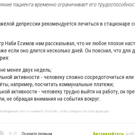
тояние пациента временно ограничивает его трудоспособност
яжёлой депрессии рекомендуется лечиться в стационаре с
тр Наби Есимов нам рассказывал, что не любое плохое нас
же если оно длится несколько дней. Он пояснил, что для 
рия:
не менее двух недель;
ьной активности - человеку сложно сосредоточиться или
ёты, например, посчитать коммунальные платежи;
ной активности - человеку трудно выйти на работу, он пр
ли, не обращая внимания на события вокруг.
еобходимый текст и нажмите Ctrl+Enter, чтобы сообщить об этом редакции
0,0
Оцените первым
Авторизуйтесь
, щоб