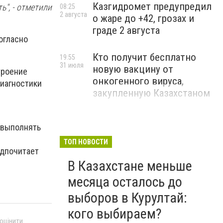
Казгидромет предупредил
ь", - отметили
08:25
2 августа
о жаре до +42, грозах и
граде 2 августа
огласно
Кто получит бесплатно
19:55
31 июля
новую вакцину от
троение
онкогенного вируса,
диагностики
закупленную Казахстаном
 выполнять
ТОП НОВОСТИ
едпочитает
В Казахстане меньше
месяца осталось до
выборов в Курултай:
кого выбираем?
 оцінити