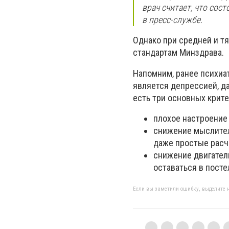
врач считает, что сос
в пресс-службе.
Однако при средней и т
стандартам Минздрава.
Напомним, ранее психиа
является депрессией, да
есть три основных крите
плохое настроение 
снижение мыслител
даже простые расч
снижение двигатель
оставаться в посте
Если вы заметили ошибку, выделите н