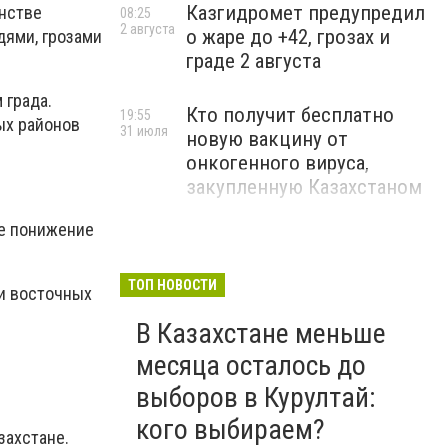
Казгидромет предупредил
нстве
08:25
2 августа
о жаре до +42, грозах и
дями, грозами
граде 2 августа
 града.
Кто получит бесплатно
19:55
ых районов
31 июля
новую вакцину от
онкогенного вируса,
закупленную Казахстаном
ое понижение
ТОП НОВОСТИ
 и восточных
В Казахстане меньше
месяца осталось до
выборов в Курултай:
кого выбираем?
захстане.