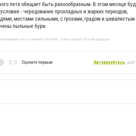
ого лета обещает быть разнообразным. В этом месяце буд
условия - чередование прохладных и жарких периодов,
ми, местами сильными, с грозами, градом и шквалистым 
чены пыльные бури.
еобходимый текст и нажмите Ctrl+Enter, чтобы сообщить об этом редакции
0,0
Оцените первым
Авторизуйтесь
, щоб