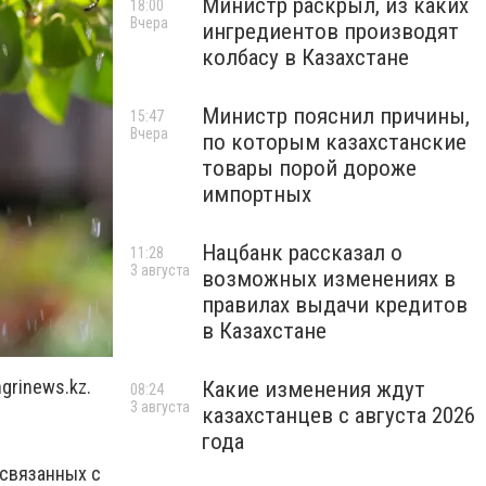
Министр раскрыл, из каких
18:00
Вчера
ингредиентов производят
колбасу в Казахстане
Министр пояснил причины,
15:47
Вчера
по которым казахстанские
товары порой дороже
импортных
Нацбанк рассказал о
11:28
3 августа
возможных изменениях в
правилах выдачи кредитов
в Казахстане
grinews.kz
.
Какие изменения ждут
08:24
3 августа
казахстанцев с августа 2026
года
 связанных с