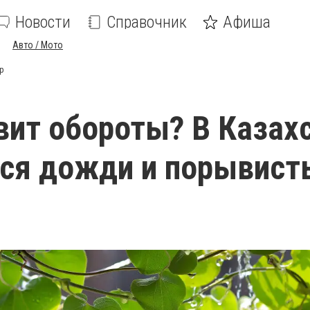
Новости
Справочник
Афиша
Авто / Мото
р
вит обороты? В Казах
ся дожди и порывист