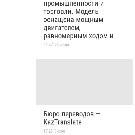
промышленности и
торговли. Модель
оснащена мощным
двигателем,
равномерным ходом и
05:47, 25 июля
Бюро переводов —
KazTranslate
17:25, Вчера