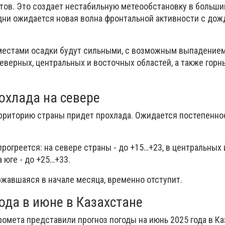
ов. Это создает нестабильную метеообстановку в больши
дни ожидается новая волна фронтальной активности с дож
местами осадки будут сильными, с возможным выпадением
еверных, центральных и восточных областей, а также горн
охлада на севере
ерриторию страны придет прохлада. Ожидается постепенн
рогреется: на севере страны - до +15…+23, в центральных
а юге - до +25…+33.
ржавшаяся в начале месяца, временно отступит.
ода в июне в Казахстане
омета представили прогноз погоды на июнь 2025 года в Ка