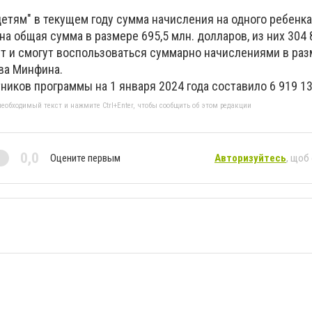
детям" в текущем году сумма начисления на одного ребенк
на общая сумма в размере 695,5 млн. долларов, из них 304 
ет и смогут воспользоваться суммарно начислениями в раз
ава Минфина.
иков программы на 1 января 2024 года составило 6 919 13
еобходимый текст и нажмите Ctrl+Enter, чтобы сообщить об этом редакции
0,0
Оцените первым
Авторизуйтесь
, щоб