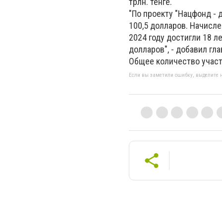
трлн. тенге.
"По проекту "Нацфонд - 
100,5 долларов. Начисле
2024 году достигли 18 л
долларов", - добавил гл
Общее количество участн
Если вы заметили ошибку, выделите н