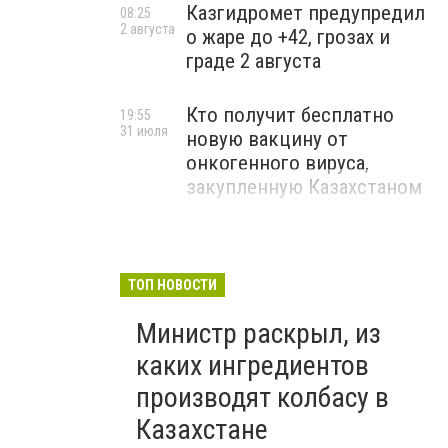
Казгидромет предупредил
08:25
2 августа
о жаре до +42, грозах и
граде 2 августа
Кто получит бесплатно
19:55
31 июля
новую вакцину от
онкогенного вируса,
закупленную Казахстаном
ТОП НОВОСТИ
Министр раскрыл, из
каких ингредиентов
производят колбасу в
Казахстане