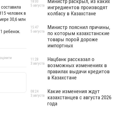
Министр раскрыл, из каких
18:00
5 августа
ингредиентов производят
а составила
колбасу в Казахстане
815 человек в
мере 30,6 млн
Министр пояснил причины,
15:47
1 ребенок.
5 августа
по которым казахстанские
товары порой дороже
импортных
 оцінити
Нацбанк рассказал о
11:28
3 августа
возможных изменениях в
правилах выдачи кредитов
в Казахстане
Какие изменения ждут
08:24
3 августа
казахстанцев с августа 2026
года