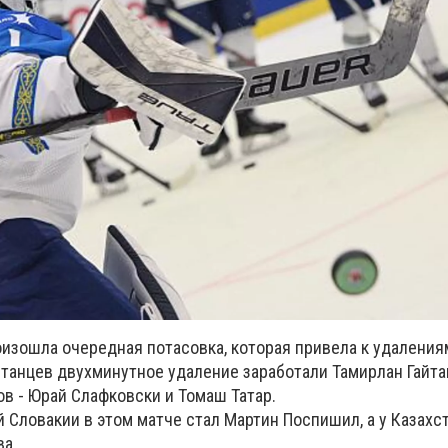
оизошла очередная потасовка, которая привела к удаления
станцев двухминутное удаление заработали Тамирлан Гайт
ов - Юрай Слафковски и Томаш Татар.
 Словакии в этом матче стал Мартин Поспишил, а у Казахс
ва.