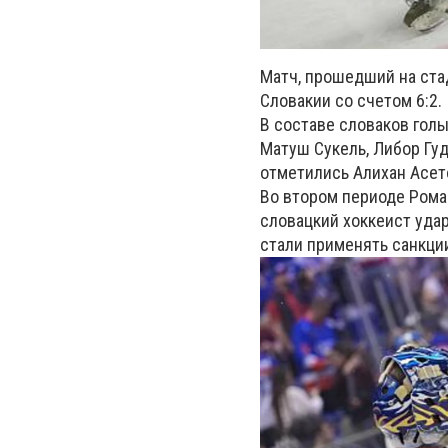
Матч, прошедший на ста
Словакии со счетом 6:2.
В составе словаков гол
Матуш Сукель, Либор Гу
отметились Алихан Асет
Во втором периоде Роман
словацкий хоккеист удар
стали применять санкции