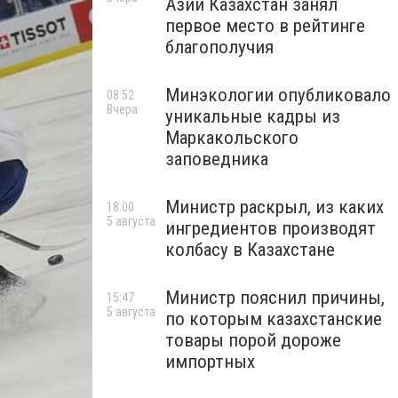
Азии Казахстан занял
первое место в рейтинге
благополучия
Минэкологии опубликовало
08:52
Вчера
уникальные кадры из
Маркакольского
заповедника
Министр раскрыл, из каких
18:00
5 августа
ингредиентов производят
колбасу в Казахстане
Министр пояснил причины,
15:47
5 августа
по которым казахстанские
товары порой дороже
импортных