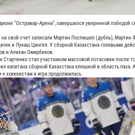
дионе "Остравар-Арена", завершился уверенной победой 
ы на свой счет записали Мартин Поспишил (дубль), Мартин
дачек и Лукаш Цингел. У сборной Казахстана голевыми дей
ов и Алихан Омирбеков.
 Старченко стал участником массовой потасовки после тог
ил капитана сборной Казахстана клюшкой в область паха. 
 к хоккеистам и игра продолжилась.