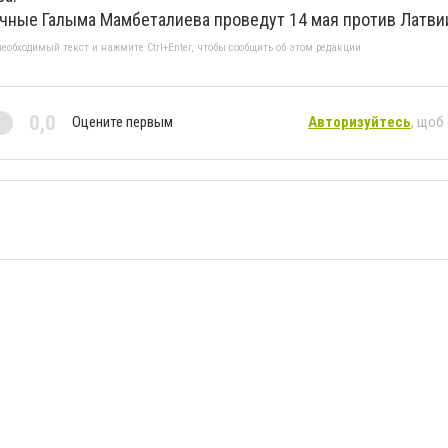
ные Галыма Мамбеталиева проведут 14 мая против Латви
еобходимый текст и нажмите Ctrl+Enter, чтобы сообщить об этом редакции
0,0
Оцените первым
Авторизуйтесь
, щоб