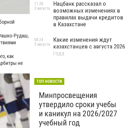
Нацбанк рассказал о
11:28
3 августа
возможных изменениях в
правилах выдачи кредитов
сборной
в Казахстане
 Фашко-Рудаш,
Какие изменения ждут
08:24
ствиями
3 августа
казахстанцев с августа 2026
года
о, как
Арбитры не
ТОП НОВОСТИ
Минпросвещения
утвердило сроки учебы
и каникул на 2026/2027
учебный год