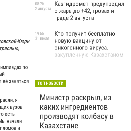
Казгидромет предупредил
08:25
2 августа
о жаре до +42, грозах и
граде 2 августа
Кто получит бесплатно
19:55
31 июля
новую вакцину от
довской-Кюри
онкогенного вируса,
траслью,
закупленную Казахстаном
лимпиадах по
ый
 её заняться
ТОП НОВОСТИ
Министр раскрыл, из
расли, я
каких ингредиентов
ущих вузов
то есть
производят колбасу в
Мы начали
Казахстане
ипломов и