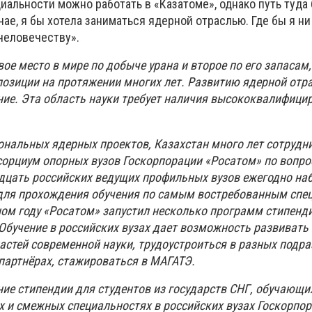
иальности можно работать в «Казатоме», однако путь туда
ае, я бы хотела заниматься ядерной отраслью. Где бы я ни
 человечеству».
ое место в мире по добыче урана и второе по его запасам,
озиции на протяжении многих лет. Развитию ядерной отра
ние. Эта область науки требует наличия высококвалифиц
ональных ядерных проектов, Казахстан много лет сотрудни
сорциум опорных вузов Госкорпорации «Росатом» по вопр
дцать российских ведущих профильных вузов ежегодно на
для прохождения обучения по самым востребованным спе
бном году «Росатом» запустил несколько программ стипенд
Обучение в российских вузах дает возможность развивать
астей современной науки, трудоустроиться в разных подр
партнёрах, стажироваться в МАГАТЭ.
ние стипендии для студентов из государств СНГ, обучающи
х и смежных специальностях в российских вузах Госкорпо