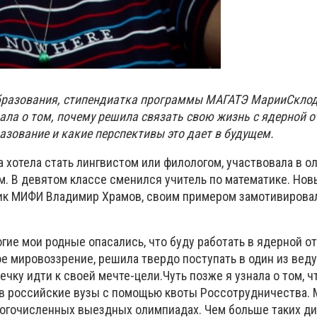
бразования, стипендиатка программы МАГАТЭ Марии
Скло
ала о том, почему решила связать свою жизнь с ядерной о
азование и какие перспективы это дает в будущем.
 хотела стать лингвистом или филологом, участвовала в о
. В девятом классе сменился учитель по математике. Нов
ик МИФИ Владимир Храмов, своим примером замотивировал
огие мои родные опасались, что буду работать в ядерной от
е мировоззрение, решила твердо поступать в один из вед
ечку идти к своей мечте-цели.Чуть позже я узнала о том, ч
в российские вузы с помощью квоты Россотрудничества. 
ногочисленных выездных олимпиадах. Чем больше таких д