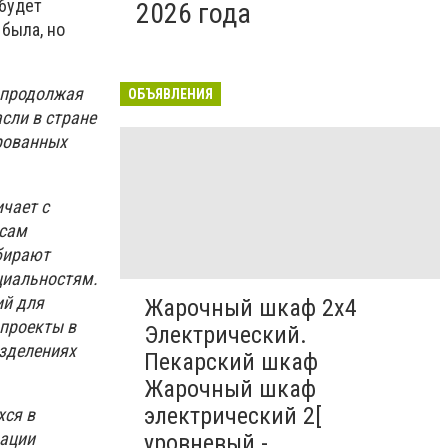
 будет
2026 года
 была, но
продолжая
ОБЪЯВЛЕНИЯ
сли в стране
ированных
чает с
осам
бирают
циальностям.
ий для
Жарочный шкаф 2х4
 проекты в
Электрический.
азделениях
Пекарский шкаф
Жарочный шкаф
электрический 2[
хся в
рации
уровневый -