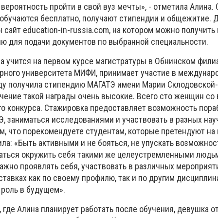
вероятность пройти в свой вуз мечты», - отметила Алина. 
 обучаются бесплатно, получают стипендии и общежитие. 
 сайт education-in-russia.com, на котором можно получить
ю для подачи документов по выбранной специальности.
а учится на первом курсе магистратуры в Обнинском фили
рного университета МИФИ, принимает участие в междунар
оду получила
стипендию МАГАТЭ имени Марии Склодовской
чение такой награды очень высокие. Всего сто женщин со 
го конкурса. Стажировка предоставляет возможность пора
Э, заниматься исследованиями и участвовать в разных на
ом, что порекомендуете студентам, которые претендуют на
ла: «Быть активными и не бояться, не упускать возможнос
раться окружить себя такими же целеустремленными людьм
ажно проявлять себя, участвовать в различных мероприят
ставках как по своему профилю, так и по другим дисциплина
 роль в будущем».
, где Алина планирует работать после обучения, девушка о