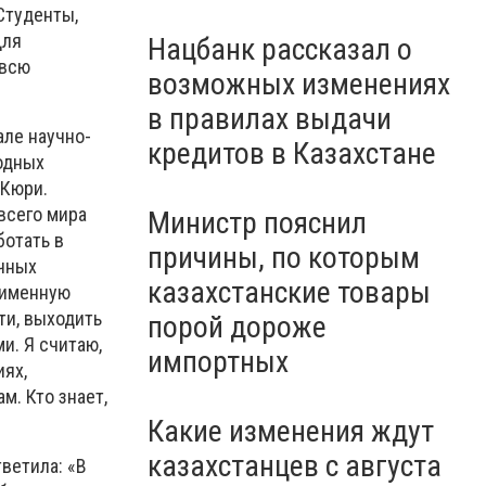
Студенты,
Для
Нацбанк рассказал о
 всю
возможных изменениях
в правилах выдачи
але н
аучно-
кредитов в Казахстане
одных
-Кюри.
всего мира
Министр пояснил
ботать в
причины, по которым
учных
казахстанские товары
 именную
ти, выходить
порой дороже
и. Я считаю,
импортных
иях,
м. Кто знает,
Какие изменения ждут
казахстанцев с августа
тветила: «В