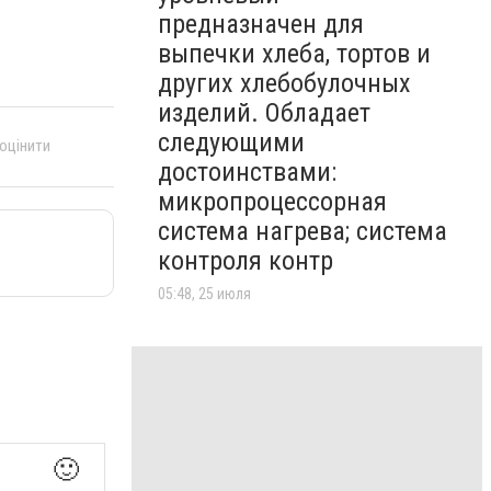
предназначен для
выпечки хлеба, тортов и
других хлебобулочных
изделий. Обладает
следующими
 оцінити
достоинствами:
микропроцессорная
система нагрева; система
контроля контр
05:48, 25 июля
🙂