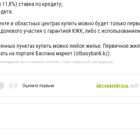
 11,8%) ставка по кредиту;
едита.
енте и областных центрах
купить можно будет только перв
 долевого участия с гарантией КЖК, либо с использование
ленных пунктах купить можно любое жилье. Первичное жил
ь на портале Баспана маркет (otbasybank.kz).
еобходимый текст и нажмите Ctrl+Enter, чтобы сообщить об этом редакции
0,0
Оцените первым
Авторизуйтесь
, щоб