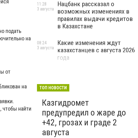
ейся
Нацбанк рассказал о
11:28
3 августа
возможных изменениях в
правилах выдачи кредитов
в Казахстане
но подать
лючительно на
Какие изменения ждут
08:24
3 августа
казахстанцев с августа 2026
года
ты от
бликован на
ТОП НОВОСТИ
Казгидромет
аявки.
, чтобы найти
предупредил о жаре до
+42, грозах и граде 2
августа