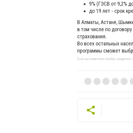
9% (ГЭСВ от 9,2% до
до 19 лет - срок кр
В
Алматы, Астане, Шымк
в том числе по договору
страхования.
Во всех остальных насе
программы сможет выбрат
Если вы заметили ошибку, выделите н