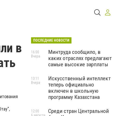
ПОСЛЕДНИЕ НОВОСТИ
ли в
Минтруда сообщило, в
16:00
Вчера
каких отраслях предлагают
ать
самые высокие зарплаты
Искусственный интеллект
13:11
Вчера
теперь официально
включен в школьную
дитования
программу Казахстана
тау",
Среди стран Центральной
12:00
6 августа