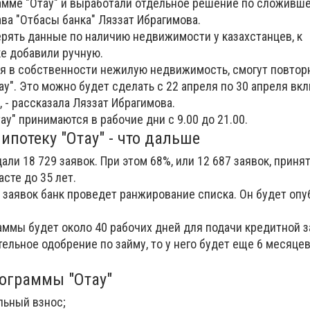
рамме "Отау" и выработали отдельное решение по сложивш
лава "Отбасы банка" Ляззат Ибрагимова.
рять данные по наличию недвижимости у казахстанцев, к
е добавили ручную.
ея в собственности нежилую недвижимость, смогут повтор
ау". Это можно будет сделать с 22 апреля по 30 апреля вк
, - рассказала Ляззат Ибрагимова.
ау" принимаются в рабочие дни с 9.00 до 21.00.
ипотеку "Отау" - что дальше
али 18 729 заявок. При этом 68%, или 12 687 заявок, приня
асте до 35 лет.
 заявок банк проведет ранжирование списка. Он будет опу
аммы будет около 40 рабочих дней для подачи кредитной з
ельное одобрение по займу, то у него будет еще 6 месяцев
ограммы "Отау"
льный взнос;