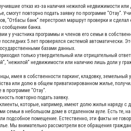
олучившие отказ из-за наличия нежилой недвижимости или
, смогут повторно подать заявку по программе "Отау". Уч
ов, "Отбасы банк" перестроил маршрут проверки и сделал 
 в сообщении банка.
вии у участника программы и членов его семьи в собствен
 последних 5 лет проверялся системой автоматически. Э
 государственными базами данных.
 приходил только утвердительный или отрицательный ответ
й", "нежилой" недвижимости или наличию лишь доли у гра
нцы, имея в собственности паркинг, кладовку, земельный 
йства или долю в общем приватизированном жилье, получи
е в программе "Отау".
жность повторно подать заявку.
 клиенты, которые, например, имеют долю жилья наряду с 
и семьи в небольшом доме в отдаленном ауле. Есть те, на
ли подсобное помещение. Естественно, эти факты не говоря
лье. Мы внимательно рассмотрели все обращения граждан