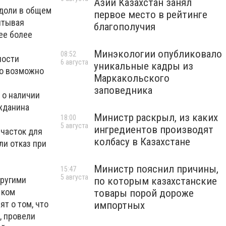
Азии Казахстан занял
 доли в общем
первое место в рейтинге
итывая
благополучия
ее более
Минэкологии опубликовало
08:52
ности
6 августа
уникальные кадры из
то возможно
Маркакольского
заповедника
 о наличии
жданина
Министр раскрыл, из каких
18:00
5 августа
ингредиентов производят
участок для
колбасу в Казахстане
ли отказ при
Министр пояснил причины,
15:47
5 августа
другими
по которым казахстанские
 ком
товары порой дороже
т о том, что
импортных
, провели