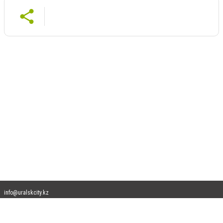
info@uralskcity.kz
Допускается цитирование материалов без получения предварительного согласия