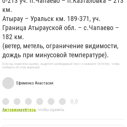
0-213 уч. п.Чапаево – п.Казталовка – 213
км.
Атырау – Уральск км. 189-371, уч.
Граница Атырауской обл. – с.Чапаево –
182 км.
(ветер, метель, ограничение видимости,
дождь при минусовой температуре).
Если вы заметили ошибку, выделите необходимый текст и нажмите Ctrl+Enter, чтобы
сообщить об этом редакции
Ефименко Анастасия
0,0
Авторизируйтесь
, чтобы оценить