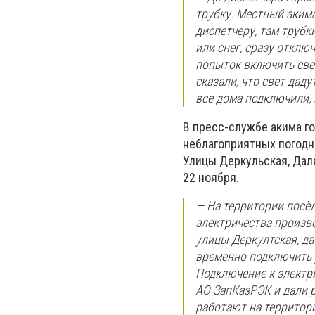
трубку. Местный акима
диспетчеру, там трубк
или снег, сразу отклю
попыток включить свет
сказали, что свет даду
все дома подключили, 
В пресс-службе акима г
неблагоприятных погодн
Улицы Деркульская, Даля
22 ноября.
— На территории посё
электричества произво
улицы Деркултская, д
временно подключить у
Подключение к электр
АО ЗапКазРЭК и дали 
работают на территор