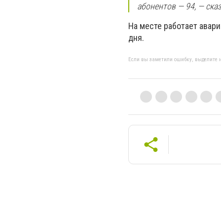
абонентов — 94, — ска
На месте работает авари
дня.
Если вы заметили ошибку, выделите н