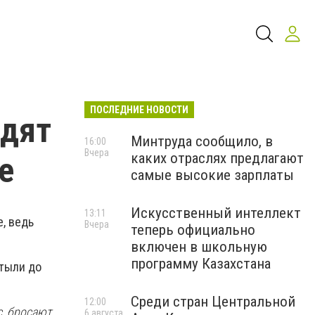
ПОСЛЕДНИЕ НОВОСТИ
идят
Минтруда сообщило, в
16:00
Вчера
каких отраслях предлагают
е
самые высокие зарплаты
Искусственный интеллект
13:11
е, ведь
Вчера
теперь официально
включен в школьную
программу Казахстана
стыли до
Среди стран Центральной
12:00
с, бросают
6 августа