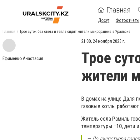
Главная
Досуг
Фотоотчеты
Главная
Трое суток без света и тепла сидят жители микрорайона в Уральске
21:00, 24 ноября 2023 г.
Трое суто
Ефименко Анастасия
жители м
В домах на улице Даля п
газовые котлы работают
Житель села Рамиль гово
температуры +10, дети 
— До диспетчера горсв