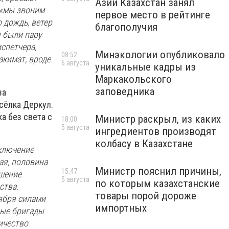
Азии Казахстан занял
, «мы звоним
первое место в рейтинге
о дождь, ветер
благополучия
я были пару
испетчера,
Минэкологии опубликовало
08:52
акимат, вроде
6 августа
уникальные кадры из
Маркакольского
заповедника
за
сёлка Деркул.
а без света с
Министр раскрыл, из каких
18:00
5 августа
ингредиентов производят
колбасу в Казахстане
дключение
ая, половина
Министр пояснил причины,
15:47
ешение
5 августа
по которым казахстанские
ства.
товары порой дороже
ября силами
импортных
ные бригады
ичество