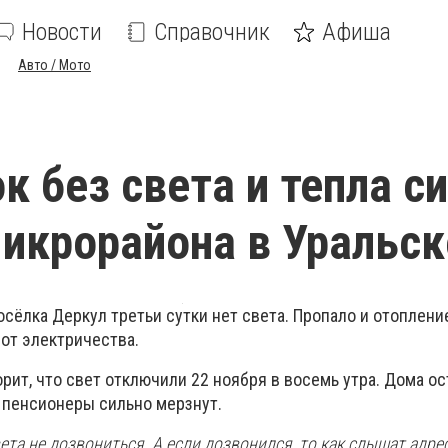
Новости
Справочник
Афиша
Авто / Мото
к без света и тепла с
икрорайона в Уральск
осёлка Деркул третьи сутки нет света. Пропало и отоплени
 от электричества.
рит, что свет отключили 22 ноября в восемь утра. Дома о
и пенсионеры сильно мерзнут.
ета не дозвониться. А если дозвонился, то как слышат адре