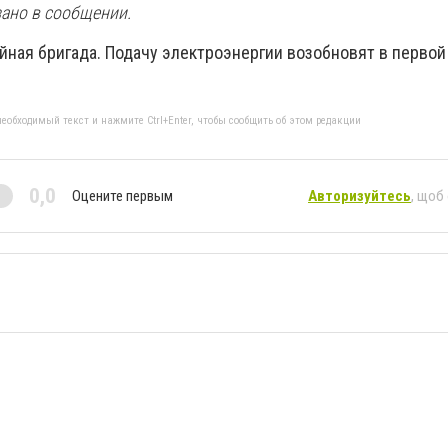
зано в сообщении.
йная бригада. Подачу электроэнергии возобновят в перво
еобходимый текст и нажмите Ctrl+Enter, чтобы сообщить об этом редакции
0,0
Оцените первым
Авторизуйтесь
, щоб