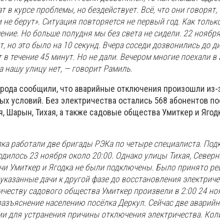
т в курсе проблемы, но бездействует. Всё, что они говорят
и не берут». Ситуация повторяется не первый год. Как тольк
чение. Но больше полудня мы без света не сидели. 22 ноябр
, но это было на 10 секунд. Вчера соседи дозвонились до д
т в течение 45 минут. Но не дали. Вечером многие поехали в 
а нашу улицу нет, — говорит Рамиль.
орода сообщили, что аварийные отключения произошли из-
ых условий. Без электричества остались 568 абонентов по
, Шарын, Тихая, а также садовые общества Умиткер и Ягодк
лка работали две бригады РЭКа по четыре специалиста. По
дилось 23 ноября около 20:00. Однако улицы Тихая, Северн
ачи Умиткер и Ягодка не были подключены. Было принято р
казанные дачи к другой фазе до восстановления электриче
ичеству садового общества Умиткер произвели в 2:00 24 но
разъяснение населению посёлка Деркул. Сейчас две аварий
ии для устранения причины отключения электричества. Кол