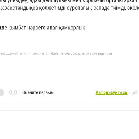
ны үнемдеу, адам денсаулығы мен қоршаған ортаны арзан б
р қазақстандыққа қолжетімді еуропалық сапада тиімді, эко
інде қымбат нәрсеге адал қамқорлық.
еобходимый текст и нажмите Ctrl+Enter, чтобы сообщить об этом редакции
0,0
Оцените первым
Авторизуйтесь
, щоб