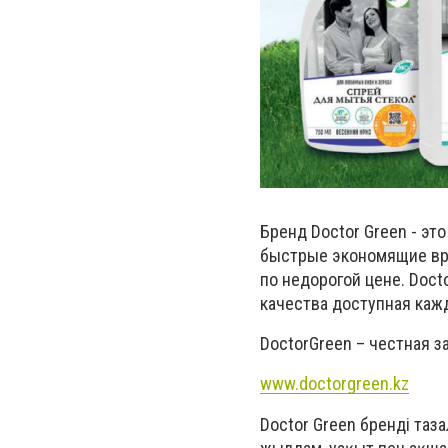
Бренд Doctor Green - э
быстрые экономящие вре
по недорогой цене. Doct
качества доступная каж
Doctor
Green
– честная за
www.doctorgreen.kz
Doctor Green бренді таз