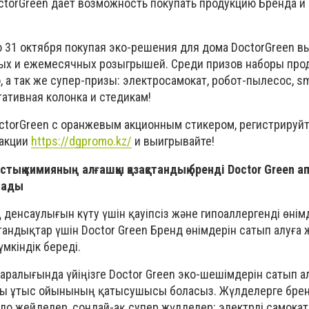
ctor
Green
дает возможность покупать продукцию Бренда и
о 31 октября покупая эко-решения для дома
Doctor
Green
вы
ых и ежемесячных розыгрышей. Среди призов наборы про
 а так же супер-призы: электросамокат, робот-пылесос,
sm
тативная колонка и стедикам!
ctor
Green
с оранжевым акционным стикером, регистрируй
 акции
https://dgpromo.kz/
и выигрывайте!
тық химияның алғашқы қазақстандық бренді Doctor Green а
тады
 денсаулығын күту үшін қауіпсіз және гипоаллергенді өнім
андықтар үшін Doctor Green Бренд өнімдерін сатып алуға 
мкіндік береді.
 аралығында үйіңізге Doctor Green эко-шешімдерін сатып ал
ғы ұтыс ойынының қатысушысы боласыз. Жүлделерге брен
о жейделер, сондай-ақ супер жүлделер: электрлі самокат,