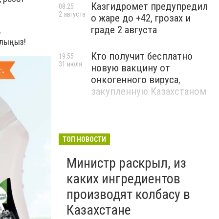
Казгидромет предупредил
08:25
2 августа
о жаре до +42, грозах и
граде 2 августа
,
алыңыз!
Кто получит бесплатно
19:55
31 июля
новую вакцину от
онкогенного вируса,
закупленную Казахстаном
ТОП НОВОСТИ
Министр раскрыл, из
каких ингредиентов
производят колбасу в
Казахстане