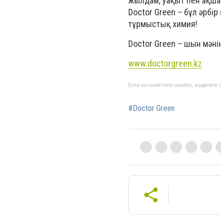
жылдам, уақыт пен ақша
Doctor Green – бұл әрбі
тұрмыстық химия!
Doctor Green – шын мән
www
.
doctorgreen
.
kz
Если вы заметили ошибку, выделите н
#Doctor Green