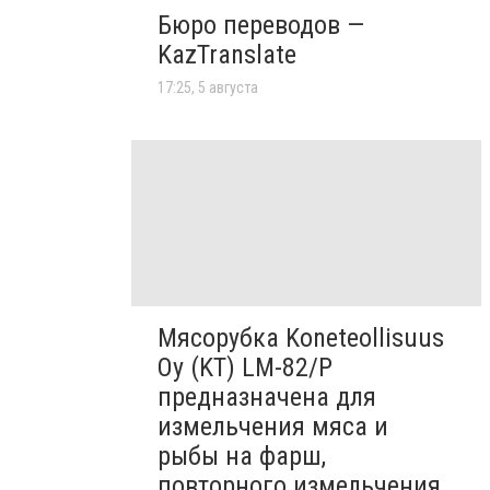
Бюро переводов —
KazTranslate
17:25, 5 августа
Мясорубка Koneteollisuus
Oy (KT)​ LM-82/P
предназначена для
измельчения мяса и
рыбы на фарш,
повторного измельчения