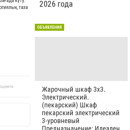
ағада күту.
2026 года
логиялық таза
ОБЪЯВЛЕНИЯ
 оцінити
Жарочный шкаф 3х3.
Электрический.
(пекарский) Шкаф
пекарский электрический
3-уровневый
Предназначение: Идеален