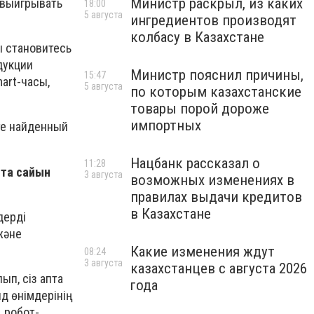
Министр раскрыл, из каких
 выигрывать
18:00
5 августа
ингредиентов производят
колбасу в Казахстане
 становитесь
дукции
Министр пояснил причины,
15:47
art
-часы,
5 августа
по которым казахстанские
товары порой дороже
импортных
те найденный
Нацбанк рассказал о
11:28
пта сайын
3 августа
возможных изменениях в
правилах выдачи кредитов
в Казахстане
дерді
және
Какие изменения ждут
08:24
3 августа
казахстанцев с августа 2026
ып, сіз апта
года
д өнімдерінің
 робот-