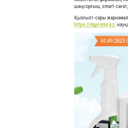
шаңсорғыш, smart-сағат,
Қызғылт-сары жарнамалы
https://dgpromo.kz/
науқа