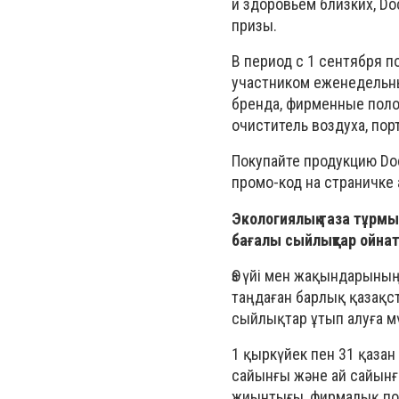
и здоровьем близких,
Do
призы.
В период с 1 сентября п
участником еженедельн
бренда, фирменные поло,
очиститель воздуха, пор
Покупайте продукцию
Do
промо-код на страничке
Экологиялық таза тұрмыс
бағалы сыйлықтар ойна
Өз үйі мен жақындарының
таңдаған барлық қазақст
сыйлықтар ұтып алуға мү
1 қыркүйек пен 31 қазан
сайынғы және ай сайын
жиынтығы, фирмалық пол