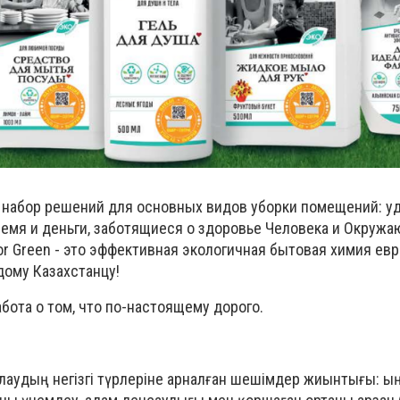
то набор решений для основных видов уборки помещений: у
мя и деньги, заботящиеся о здоровье Человека и Окруж
or Green - это эффективная экологичная бытовая химия ев
дому Казахстанцу!
бота о том, что по-настоящему дорого.
алаудың негізгі түрлеріне арналған шешімдер жиынтығы: ы