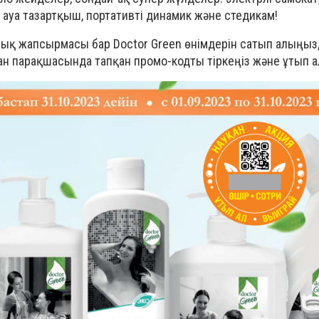
 ауа тазартқыш, портативті динамик және стедикам!
қ жапсырмасы бар Doctor Green өнімдерін сатып алыңыз
н парақшасында тапқан промо-кодты тіркеңіз және ұтып 