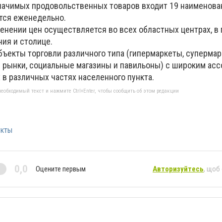
начимых продовольственных товаров входит 19 наименова
тся еженедельно.
енении цен осуществляется во всех областных центрах, в 
ия и столице.
бъекты торговли различного типа (гипермаркеты, супермар
 рынки, социальные магазины и павильоны) с широким ас
 в различных частях населенного пункта.
еобходимый текст и нажмите Ctrl+Enter, чтобы сообщить об этом редакции
укты
0,0
Оцените первым
Авторизуйтесь
, щоб