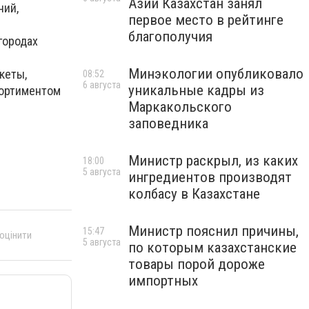
Азии Казахстан занял
ний,
первое место в рейтинге
благополучия
городах
Минэкологии опубликовало
кеты,
08:52
6 августа
уникальные кадры из
сортиментом
Маркакольского
заповедника
Министр раскрыл, из каких
18:00
5 августа
ингредиентов производят
колбасу в Казахстане
Министр пояснил причины,
15:47
 оцінити
5 августа
по которым казахстанские
товары порой дороже
импортных