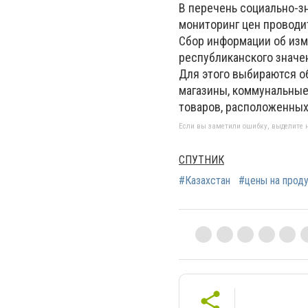
В перечень социально-з
мониторинг цен проводи
Сбор информации об изм
республиканского значен
Для этого выбираются о
магазины, коммунальные
товаров, расположенных
Если вы заметили ошибку, выделите н
СПУТНИК
#Казахстан
#цены на прод