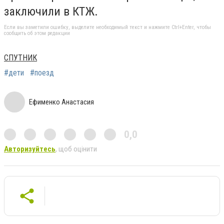
заключили в КТЖ.
Если вы заметили ошибку, выделите необходимый текст и нажмите Ctrl+Enter, чтобы
сообщить об этом редакции
СПУТНИК
#дети
#поезд
Ефименко Анастасия
0,0
Авторизуйтесь
, щоб оцінити