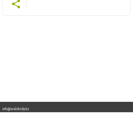
info@uralskcity.kz
Допускается цитирование материалов без получения предварительного согласия
uralskcity.kz при условии размещения в тексте обязательной ссылки на
uralskcity.kz - Сайт города Уральск. Для интернет-изданий обязательно