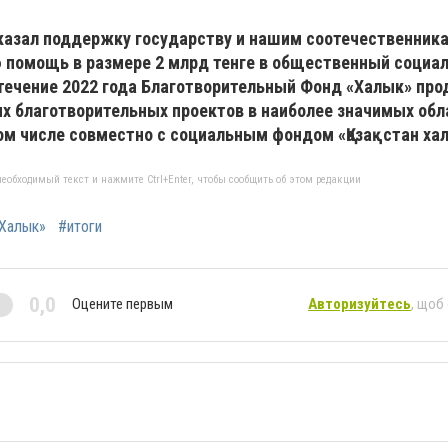
оказал поддержку государству и нашим соотечественник
 помощь в размере 2 млрд тенге в общественный социа
 течение 2022 года Благотворительный Фонд «Халык» пр
 благотворительных проектов в наиболее значимых обл
ом числе совместно с социальным фондом «Қазақстан ха
еобходимый текст и нажмите Ctrl+Enter, чтобы сообщить об этом редакции
«Халык»
#итоги
0,0
Оцените первым
Авторизуйтесь
, щоб