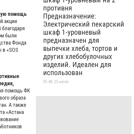
шкаф 1-уровневый на 2
противня
ьную помощь
Предназначение:
ой акции
Электрический пекарский
й благодаря
шкаф 1-уровневый
ом были
предназначен для
дства Фонда
выпечки хлеба, тортов и
ы в «SOS
других хлебобулочных
изделий. Идеален для
использован
ортивные
05:48, 25 июля
ледия,
кая помощь ФК
вого образа
ан. А также
та «Астана
твование
аботников