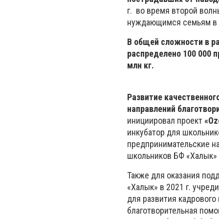
г. во время второй вол
нуждающимся семьям в А
В общей сложности в ра
распределено 100 000 п
млн кг.
Развитие качественног
направлений благотвор
инициировал проект
«Oz
инкубатор для школьник
предпринимательские на
школьников БФ «Халык» 
Также для оказания по
«Халык» в 2021 г. учред
для развития кадрового
благотворительная помощ