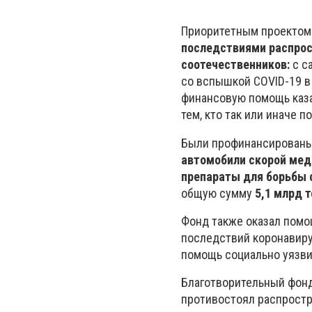
Приоритетным проектом 
последствиями распрос
соотечественников:
с с
со вспышкой COVID-19 в 
финансовую помощь каза
тем, кто так или иначе 
Были профинансирован
автомобили скорой ме
препараты для борьбы 
общую сумму
5,1 млрд т
Фонд также оказал пом
последствий коронавиру
помощь социально уязви
Благотворительный фонд
противостоял распростр