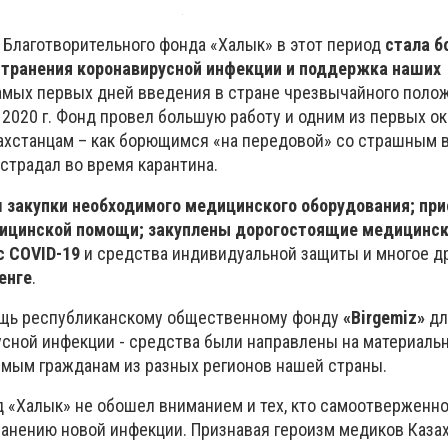
Благотворительного фонда «Халык» в этот период
стала б
транения коронавирусной инфекции и поддержка наших
амых первых дней введения в стране чрезвычайного полож
2020 г. Фонд провел большую работу и одним из первых ок
хстанцам – как борющимся «на передовой» со страшным в
пострадал во время карантина.
ы
закупки необходимого медицинского оборудования; пр
дицинской помощи; закуплены дорогостоящие медицинс
с COVID-19
и средства индивидуальной защиты и многое др
енге
.
ощь республиканскому общественному фонду
«Birgemiz»
дл
сной инфекции - средства были направлены на материаль
мым гражданам из разных регионов нашей страны.
 «Халык» не обошел вниманием и тех, кто самоотверженн
анению новой инфекции. Признавая героизм медиков Казах