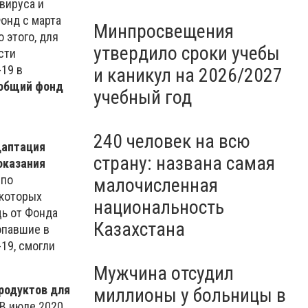
вируса и
онд с марта
Минпросвещения
 этого, для
утвердило сроки учебы
сти
-19 в
и каникул на 2026/2027
 общий фонд
учебный год
240 человек на всю
даптация
страну: названа самая
оказания
 по
малочисленная
 которых
национальность
ь от Фонда
Казахстана
опавшие в
19, смогли
Мужчина отсудил
продуктов для
миллионы у больницы в
 В июле 2020