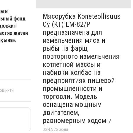
ам и
Мясорубка Koneteollisuus
льный фонд
Oy (KT)​ LM-82/P
одолжит
предназначена для
астях жизни
измельчения мяса и
лқына».
рыбы на фарш,
повторного измельчения
котлетной массы и
набивки колбас на
предприятиях пищевой
промышленности и
 оцінити
торговли. Модель
оснащена мощным
двигателем,
равномерным ходом и
05:47, 25 июля