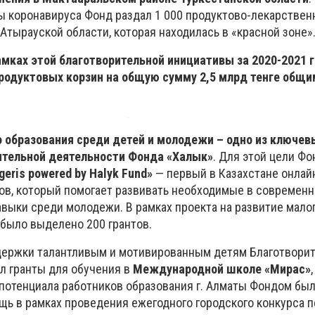
ны коронавируса Фонд раздал 1 000 продуктово-лекарстве
тырауской области, которая находилась в «красной зоне»
мках этой благотворительной инициативы за 2020-2021 г
родуктовых корзин на общую сумму 2,5 млрд тенге общи
о образования среди детей и молодежи – одно из ключев
ительной деятельности Фонда «Халык»
. Для этой цели Ф
geris powered by Halyk Fund»
— первый в Казахстане онлай
ов, который помогает развивать необходимые в современ
выки среди молодежи. В рамках проекта на развитие мало
было выделено 200 грантов.
ддержки талантливым и мотивированным детям Благотвори
ил гранты для обучения в
Международной школе «Мирас»
 потенциала работников образования г. Алматы Фондом был
ь в рамках проведения ежегодного городского конкурса пе