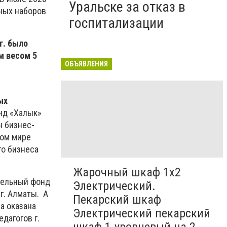
Уральске за отказ в
нных наборов
госпитализации
.
г. было
м весом 5
ОБЪЯВЛЕНИЯ
ых
онд «Халык»
н бизнес-
ном мире
го бизнеса
Жарочный шкаф 1х2
тельный фонд
Электрический.
, г. Алматы. А
Пекарский шкаф
а оказана
Электрический пекарский
дагогов г.