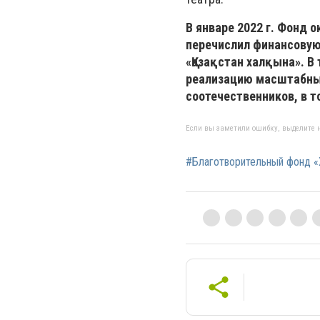
В январе 2022 г. Фонд 
перечислил финансовую
«Қазақстан халқына». В
реализацию масштабных
соотечественников, в т
Если вы заметили ошибку, выделите н
#Благотворительный фонд 