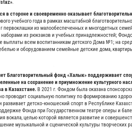
Ustaz»
.
тся в стороне и своевременно оказывает благотворител
ового учебного года в рамках масштабной благотворительн
0 г первоклашки из малообеспеченных и многодетных семе
 наборами из рюкзаков и учебных принадлежностей; Фонд
 выплаты всем воспитанникам детского Дома №1; на сре
белью и оборудованием семейные детские дома, квартир
лет Благотворительный фонд «Халык» поддерживает сп
еленные на сохранение и приумножение культурного нас
а в Казахстане.
В 2021 г. Фондом была оказана спонсорс
вно проводит социальную политику по формированию здоро
и развивает детско-юношеский спорт в Республике Казахст
оддержке Фонда при Государственном театре оперы и бале
ия вокала, целью которой является развитие и совершенс
ышение музыкальной и сценической культуры творческих р