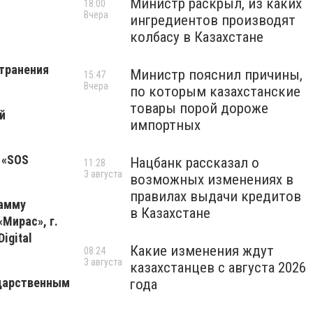
Министр раскрыл, из каких
18:00
Вчера
ингредиентов производят
колбасу в Казахстане
странения
Министр пояснил причины,
15:47
Вчера
по которым казахстанские
товары порой дороже
й
импортных
 «SOS
Нацбанк рассказал о
11:28
3 августа
возможных изменениях в
правилах выдачи кредитов
рамму
в Казахстане
«Мирас», г.
igital
Какие изменения ждут
08:24
3 августа
казахстанцев с августа 2026
ударственным
года