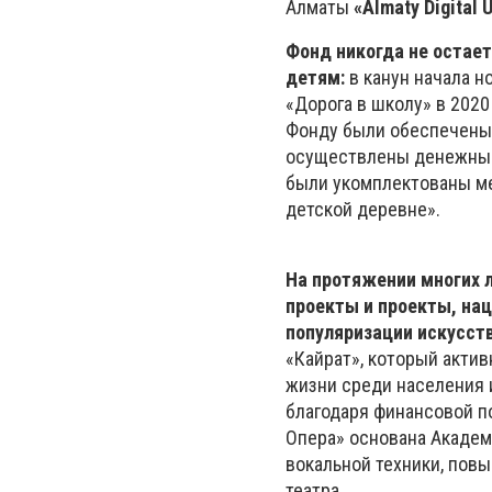
Алматы
«Almaty Digital 
Фонд никогда не остае
детям:
в канун начала н
«Дорога в школу» в 202
Фонду были обеспечены
осуществлены денежные
были укомплектованы ме
детской деревне».
На протяжении многих 
проекты и проекты, нац
популяризации искусств
«Кайрат», который акти
жизни среди населения 
благодаря финансовой п
Опера» основана Академ
вокальной техники, пов
театра.