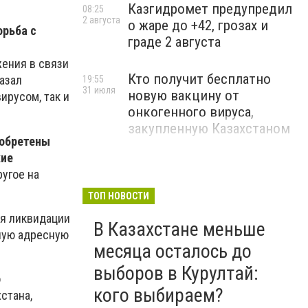
Казгидромет предупредил
08:25
2 августа
о жаре до +42, грозах и
орьба с
граде 2 августа
ения в связи
Кто получит бесплатно
азал
19:55
31 июля
новую вакцину от
ирусом, так и
онкогенного вируса,
закупленную Казахстаном
иобретены
кие
угое на
ТОП НОВОСТИ
я ликвидации
В Казахстане меньше
ную адресную
месяца осталось до
выборов в Курултай:
о
кого выбираем?
стана,