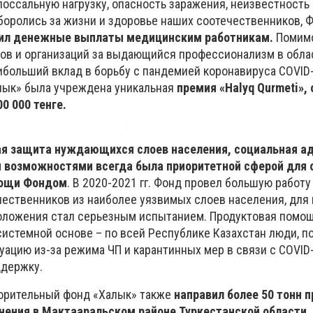
оссальную нагрузку, опасность заражения, неизвестность 
боролись за жизни и здоровье наших соотечественников, Ф
ил денежные выплаты медицинским работникам.
Помимо
ов и организаций за выдающийся профессионализм в обла
ибольший вклад в борьбу с пандемией коронавируса COVID
лык» была учреждена уникальная
премия «Halyq Qurmeti»,
0 000 тенге.
я защита нуждающихся слоев населения, социальная а
 возможностями всегда была приоритетной сферой для 
мощи Фондом
. В 2020-2021 гг. Фонд провел большую работу
ественников из наиболее уязвимых слоев населения, для
оложения стал серьезным испытанием. Продуктовая помощ
системной основе – по всей Республике Казахстан люди, п
ацию из-за режима ЧП и карантинных мер в связи с COVID-
ддержку.
творительный фонд «Халык» также
направил более 50 тонн 
нения в Мактааральском районе Туркестанской области
.