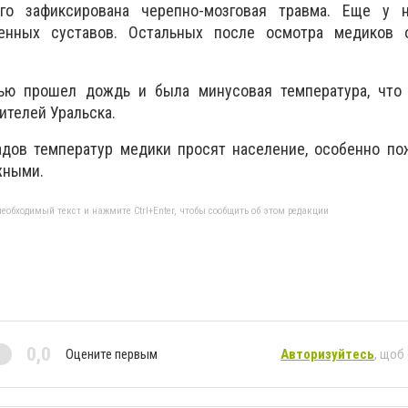
го зафиксирована черепно-мозговая травма. Еще у 
енных суставов. Остальных после осмотра медиков 
чью прошел дождь и была минусовая температура, что
ителей Уральска.
адов температур медики просят население, особенно по
жными.
еобходимый текст и нажмите Ctrl+Enter, чтобы сообщить об этом редакции
0,0
Оцените первым
Авторизуйтесь
, щоб