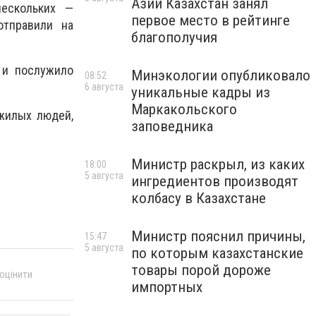
Азии Казахстан занял
нескольких —
первое место в рейтинге
отправили на
благополучия
 и послужило
Минэкологии опубликовало
08:52
6 августа
уникальные кадры из
Маркакольского
жилых людей,
заповедника
Министр раскрыл, из каких
18:00
5 августа
ингредиентов производят
колбасу в Казахстане
Министр пояснил причины,
15:47
5 августа
по которым казахстанские
товары порой дороже
 оцінити
импортных