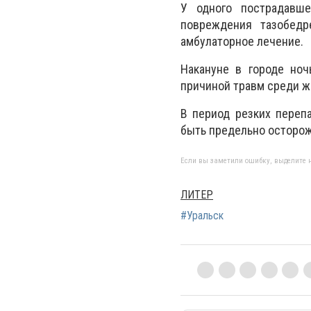
У одного пострадавше
повреждения тазобедр
амбулаторное лечение.
Накануне в городе но
причиной травм среди ж
В период резких переп
быть предельно осторо
Если вы заметили ошибку, выделите н
ЛИТЕР
#Уральск