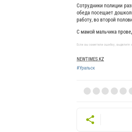
Сотрудники полиции раз
обеда посещает дошколь
работу, во второй полов
С мамой мальчика прове
Если вы заметили ошибку, выделите н
NEWTIMES.KZ
#Уральск