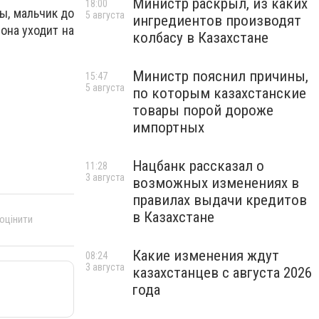
Министр раскрыл, из каких
18:00
ы, мальчик до
5 августа
ингредиентов производят
она уходит на
колбасу в Казахстане
Министр пояснил причины,
15:47
5 августа
по которым казахстанские
товары порой дороже
импортных
Нацбанк рассказал о
11:28
3 августа
возможных изменениях в
правилах выдачи кредитов
в Казахстане
 оцінити
Какие изменения ждут
08:24
3 августа
казахстанцев с августа 2026
года