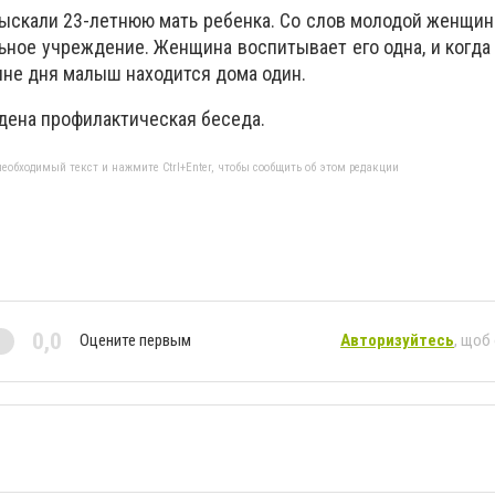
ыскали 23-летнюю мать ребенка. Со слов молодой женщин
ное учреждение. Женщина воспитывает его одна, и когда 
ине дня малыш находится дома один.
дена профилактическая беседа.
еобходимый текст и нажмите Ctrl+Enter, чтобы сообщить об этом редакции
0,0
Оцените первым
Авторизуйтесь
, щоб