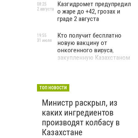
Казгидромет предупредил
08:25
2 августа
о жаре до +42, грозах и
граде 2 августа
Кто получит бесплатно
19:55
31 июля
новую вакцину от
онкогенного вируса,
закупленную Казахстаном
ТОП НОВОСТИ
Министр раскрыл, из
каких ингредиентов
производят колбасу в
Казахстане