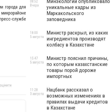
Минэкологии опубликовало
08:52
Вчера
уникальные кадры из
и города для
Маркакольского
в микрорайоне
заповедника
пресс-службе
Министр раскрыл, из каких
18:00
5 августа
ингредиентов производят
колбасу в Казахстане
Министр пояснил причины,
15:47
5 августа
по которым казахстанские
товары порой дороже
импортных
 оцінити
Нацбанк рассказал о
11:28
3 августа
возможных изменениях в
правилах выдачи кредитов
в Казахстане