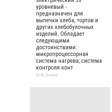
электрический 3х
уровневый -
предназначен для
выпечки хлеба, тортов и
других хлебобулочных
изделий. Обладает
следующими
достоинствами:
микропроцессорная
система нагрева; система
контроля конт
05:48, 25 июля