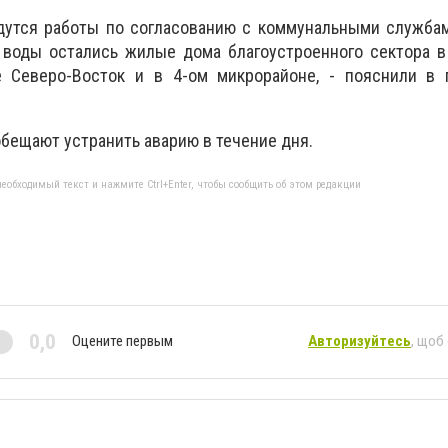
дутся работы по согласованию с коммунальными службам
з воды остались жилые дома благоустроенного сектора 
е Северо-Восток и в 4-ом микрорайоне, - пояснили в 
ещают устранить аварию в течение дня.
еобходимый текст и нажмите Ctrl+Enter, чтобы сообщить об этом редакции
0,0
Оцените первым
Авторизуйтесь
, щоб