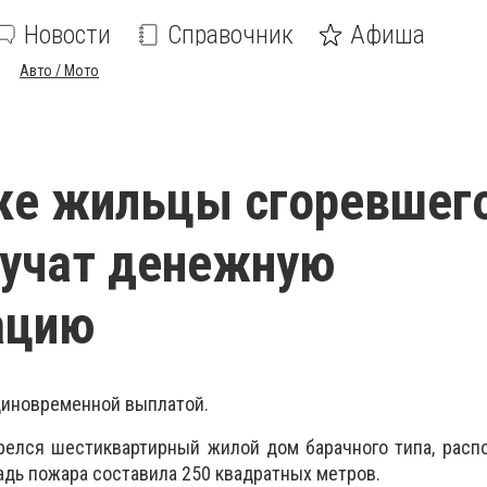
Новости
Справочник
Афиша
Авто / Мото
ке жильцы сгоревшег
лучат денежную
ацию
диновременной выплатой.
орелся шестиквартирный жилой дом барачного типа, рас
адь пожара составила 250 квадратных метров.