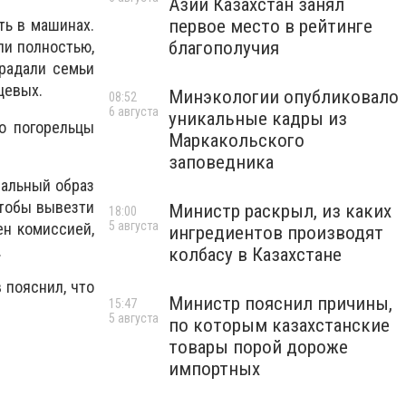
Азии Казахстан занял
первое место в рейтинге
ть в машинах.
благополучия
ли полностью,
традали семьи
цевых.
Минэкологии опубликовало
08:52
6 августа
уникальные кадры из
о погорельцы
Маркакольского
заповедника
иальный образ
чтобы вывезти
Министр раскрыл, из каких
18:00
5 августа
ен комиссией,
ингредиентов производят
.
колбасу в Казахстане
 пояснил, что
Министр пояснил причины,
15:47
5 августа
по которым казахстанские
товары порой дороже
импортных