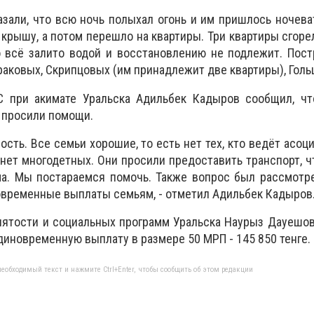
азали, что всю ночь полыхал огонь и им пришлось ночева
 крышу, а потом перешло на квартиры. Три квартиры сгоре
о всё залито водой и восстановлению не подлежит. Пос
раковых, Скрипцовых (им принадлежит две квартиры), Голь
С при акимате Уральска Адильбек Кадыров сообщил, чт
и просили помощи.
ость. Все семьи хорошие, то есть нет тех, кто ведёт асоц
 нет многодетных. Они просили предоставить транспорт, 
ма. Мы постараемся помочь. Также вопрос был рассмотр
временные выплаты семьям, - отметил Адильбек Кадыров
нятости и социальных программ Уральска Наурыз Дауешов
диновременную выплату в размере 50 МРП - 145 850 тенге.
еобходимый текст и нажмите Ctrl+Enter, чтобы сообщить об этом редакции