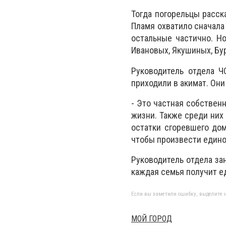
Тогда погорельцы расск
Пламя охватило сначала
остальные частично. Н
Ивановых, Якушиных, Бу
Руководитель отдела Ч
приходили в акимат. Он
- Это частная собственн
жизни. Также среди них
остатки сгоревшего до
чтобы произвести едино
Руководитель отдела за
каждая семья получит е
Если вы заметили ошибку, выделите н
МОЙ ГОРОД