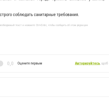
 строго соблюдать санитарные требования.
еобходимый текст и нажмите Ctrl+Enter, чтобы сообщить об этом редакции
0,0
Оцените первым
Авторизуйтесь
, щоб