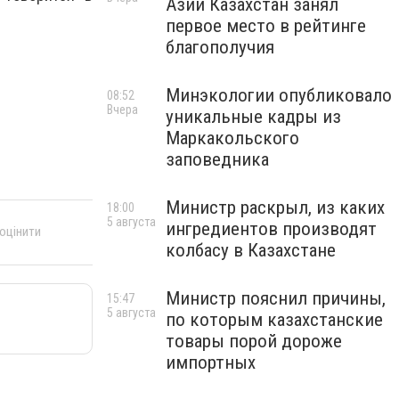
Азии Казахстан занял
первое место в рейтинге
благополучия
Минэкологии опубликовало
08:52
Вчера
уникальные кадры из
Маркакольского
заповедника
Министр раскрыл, из каких
18:00
5 августа
ингредиентов производят
 оцінити
колбасу в Казахстане
Министр пояснил причины,
15:47
5 августа
по которым казахстанские
товары порой дороже
импортных