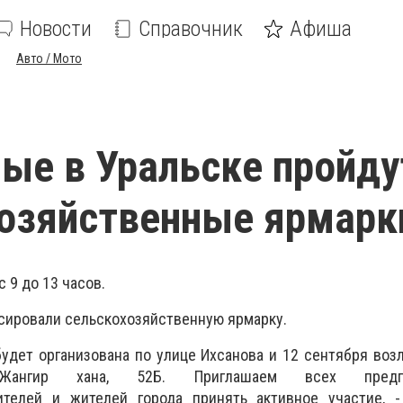
Новости
Справочник
Афиша
Авто / Мото
ые в Уральске пройду
озяйственные ярмарк
 9 до 13 часов.
нсировали сельскохозяйственную ярмарку.
будет организована по улице Ихсанова и 12 сентября воз
нгир хана, 52Б. Приглашаем всех предпри
ителей и жителей города принять активное участие, -