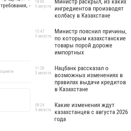
Министр раскрыл, из каких
18:00
требования, -
5 августа
ингредиентов производят
колбасу в Казахстане
Министр пояснил причины,
15:47
5 августа
по которым казахстанские
товары порой дороже
импортных
Нацбанк рассказал о
11:28
 оцінити
3 августа
возможных изменениях в
правилах выдачи кредитов
в Казахстане
Какие изменения ждут
08:24
3 августа
казахстанцев с августа 2026
года