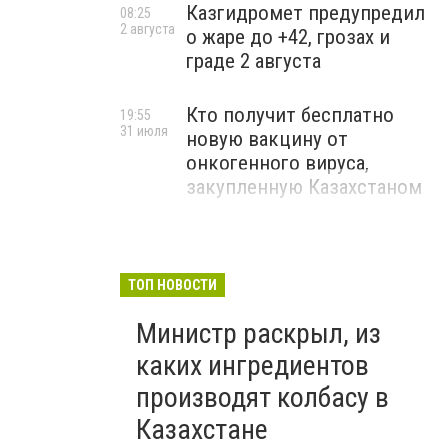
Казгидромет предупредил
08:25
2 августа
о жаре до +42, грозах и
граде 2 августа
Кто получит бесплатно
19:55
31 июля
новую вакцину от
онкогенного вируса,
закупленную Казахстаном
ТОП НОВОСТИ
Министр раскрыл, из
каких ингредиентов
производят колбасу в
Казахстане