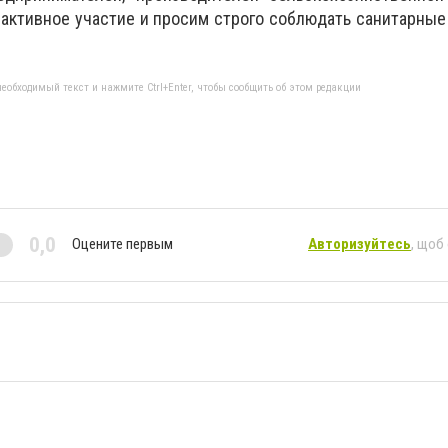
 активное участие и просим строго соблюдать санитарные 
еобходимый текст и нажмите Ctrl+Enter, чтобы сообщить об этом редакции
0,0
Оцените первым
Авторизуйтесь
, щоб