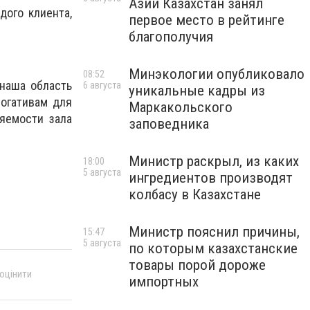
Азии Казахстан занял
дого клиента,
первое место в рейтинге
благополучия
Минэкологии опубликовало
08:52
 наша область
6 августа
уникальные кадры из
рогативам для
Маркакольского
няемости зала
заповедника
Министр раскрыл, из каких
18:00
5 августа
ингредиентов производят
колбасу в Казахстане
Министр пояснил причины,
15:47
5 августа
по которым казахстанские
товары порой дороже
 оцінити
импортных