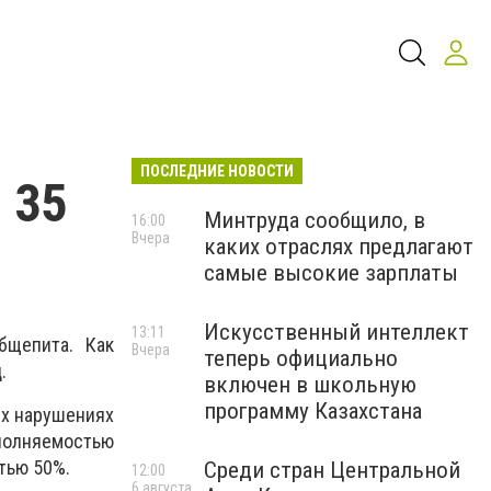
ПОСЛЕДНИЕ НОВОСТИ
 35
Минтруда сообщило, в
16:00
Вчера
каких отраслях предлагают
самые высокие зарплаты
Искусственный интеллект
13:11
бщепита. Как
Вчера
теперь официально
.
включен в школьную
программу Казахстана
ых нарушениях
аполняемостью
стью 50%.
Среди стран Центральной
12:00
6 августа