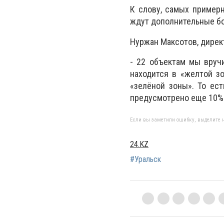
К слову, самых примерн
ждут дополнительные б
Нуржан Максотов, дирек
- 22 объектам мы вруч
находится в «желтой зо
«зелёной зоны». То ес
предусмотрено еще 10%
Если вы заметили ошибку, выделите н
24.KZ
#Уральск