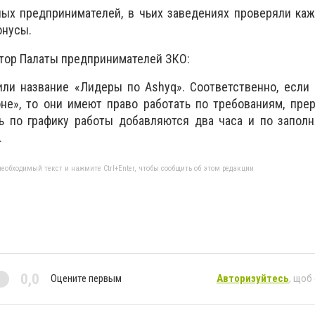
ых предпринимателей, в чьих заведениях проверяли каж
онусы.
тор Палаты предпринимателей ЗКО:
или название «Лидеры по Ashyq». Соответственно, если
не», то они имеют право работать по требованиям, пре
ть по графику работы добавляются два часа и по запол
.
еобходимый текст и нажмите Ctrl+Enter, чтобы сообщить об этом редакции
0,0
Оцените первым
Авторизуйтесь
, щоб