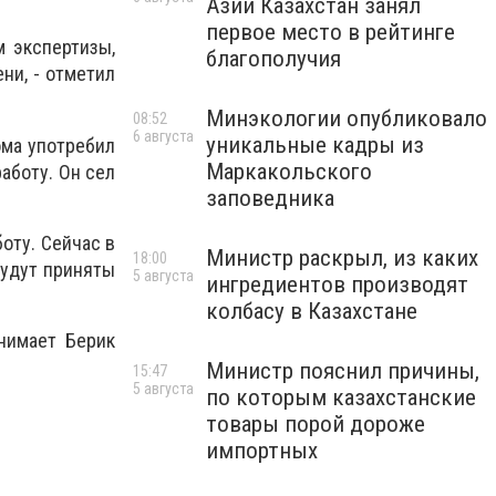
Азии Казахстан занял
первое место в рейтинге
м экспертизы,
благополучия
ни, - отметил
Минэкологии опубликовало
08:52
6 августа
уникальные кадры из
ома употребил
Маркакольского
работу. Он сел
заповедника
оту. Сейчас в
Министр раскрыл, из каких
18:00
будут приняты
5 августа
ингредиентов производят
колбасу в Казахстане
нимает Берик
Министр пояснил причины,
15:47
5 августа
по которым казахстанские
товары порой дороже
импортных