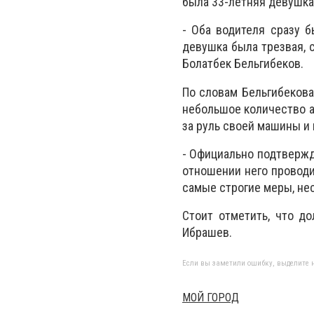
была 33-летняя девушка
- Оба водителя сразу б
девушка была трезвая, с
Болатбек Бельгибеков.
По словам Бельгибекова
небольшое количество ал
за руль своей машины и 
- Официально подтвержд
отношении него проводи
самые строгие меры, нес
Стоит отметить, что д
Ибрашев.
Если вы заметили ошибку, выделите н
МОЙ ГОРОД