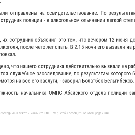
.
ыли отправлены на освидетельствование. По результата
отрудник полиции - в алкогольном опьянении легкой степе
, их сотрудник объяснил это тем, что вечером 12 июня д
коголя, после чего лег спать. В 2.15 ночи его вызвали на 
поехал.
ено, что нашего сотрудника действительно вызвали на раб
тся служебное расследование, по результатам которого 
мотря на все его заслуги, - заверил Болатбек Бельгибеков.
олжность начальника ОМПС Абайского отдела полиции за
еобходимый текст и нажмите Ctrl+Enter, чтобы сообщить об этом редакции