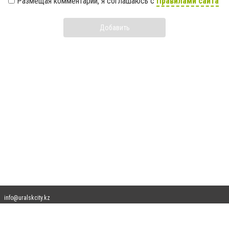
Размещая комментарий, я соглашаюсь с
Правилами сайта
Добавить
info@uralskcity.kz
Допускается цитирование материалов без получения предварительного согласия