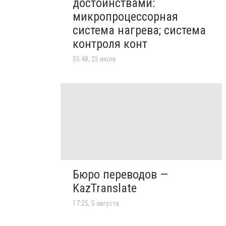
достоинствами:
микропроцессорная
система нагрева; система
контроля конт
05:48, 25 июля
Бюро переводов —
KazTranslate
17:25, 5 августа