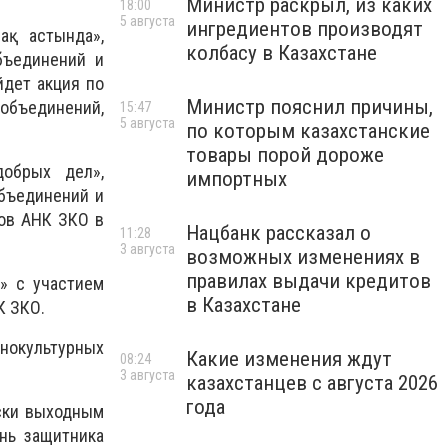
Министр раскрыл, из каких
18:00
5 августа
ингредиентов производят
ақ астында»,
колбасу в Казахстане
бъединений и
дет акция по
Министр пояснил причины,
бъединений,
15:47
5 августа
по которым казахстанские
товары порой дороже
обрых дел»,
импортных
объединений и
ов АНК ЗКО в
Нацбанк рассказал о
11:28
3 августа
возможных изменениях в
правилах выдачи кредитов
» с участием
в Казахстане
К ЗКО.
нокультурных
Какие изменения ждут
08:24
3 августа
казахстанцев с августа 2026
года
ески выходным
нь защитника