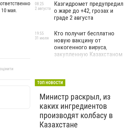
Казгидромет предупредил
оответственно
08:25
2 августа
о жаре до +42, грозах и
 10 мая.
граде 2 августа
Кто получит бесплатно
19:55
31 июля
новую вакцину от
онкогенного вируса,
закупленную Казахстаном
 оцінити
ТОП НОВОСТИ
Министр раскрыл, из
каких ингредиентов
производят колбасу в
Казахстане