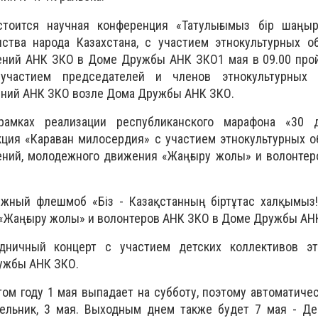
стоится научная конференция «Татулығымыз бір шаңыр
тва народа Казахстана, с участием этнокультурных о
ений АНК ЗКО в Доме Дружбы АНК ЗКО1 мая в 09.00 прой
участием председателей и членов этнокультурных о
ений АНК ЗКО возле Дома Дружбы АНК ЗКО.
амках реализации республиканского марафона «30 д
кция «Караван милосердия» с участием этнокультурных 
ений, молодежного движения «Жаңғыру жолы» и волонтер
ежный флешмоб «Біз - Казақстанның біртұтас халқымыз!
«Жаңғыру жолы» и волонтеров АНК ЗКО в Доме Дружбы АН
дничный концерт с участием детских коллективов эт
ужбы АНК ЗКО.
этом году 1 мая выпадает на субботу, поэтому автоматич
ельник, 3 мая. Выходным днем также будет 7 мая - Де