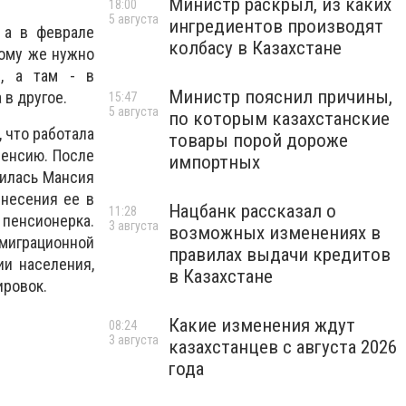
Министр раскрыл, из каких
18:00
5 августа
ингредиентов производят
 а в феврале
колбасу в Казахстане
тому же нужно
р, а там - в
Министр пояснил причины,
 в другое.
15:47
5 августа
по которым казахстанские
, что работала
товары порой дороже
пенсию. После
импортных
лилась Мансия
внесения ее в
Нацбанк рассказал о
11:28
 пенсионерка.
3 августа
возможных изменениях в
 миграционной
правилах выдачи кредитов
и населения,
в Казахстане
ировок.
Какие изменения ждут
08:24
3 августа
казахстанцев с августа 2026
года