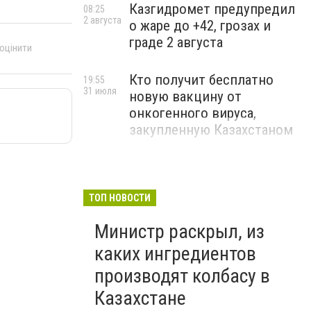
Казгидромет предупредил
08:25
2 августа
о жаре до +42, грозах и
граде 2 августа
 оцінити
Кто получит бесплатно
19:55
31 июля
новую вакцину от
онкогенного вируса,
закупленную Казахстаном
ТОП НОВОСТИ
Министр раскрыл, из
каких ингредиентов
производят колбасу в
Казахстане