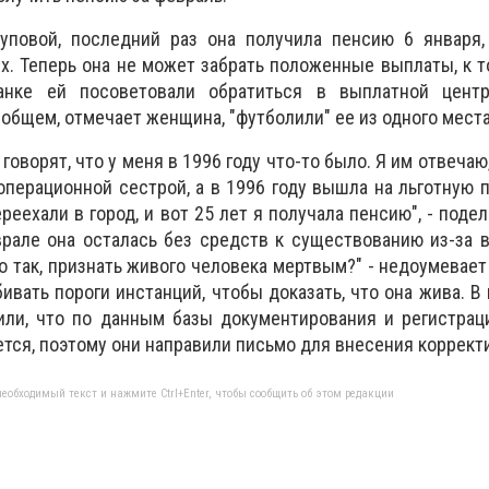
повой, последний раз она получила пенсию 6 января,
х. Теперь она не может забрать положенные выплаты, к 
анке ей посоветовали обратиться в выплатной цент
общем, отмечает женщина, "футболили" ее из одного места
говорят, что у меня в 1996 году что-то было. Я им отвечаю
операционной сестрой, а в 1996 году вышла на льготную 
еехали в город, и вот 25 лет я получала пенсию", - поде
рале она осталась без средств к существованию из-за 
о так, признать живого человека мертвым?" - недоумевает
ивать пороги инстанций, чтобы доказать, что она жива. В
ли, что по данным базы документирования и регистраци
ется, поэтому они направили письмо для внесения коррект
еобходимый текст и нажмите Ctrl+Enter, чтобы сообщить об этом редакции