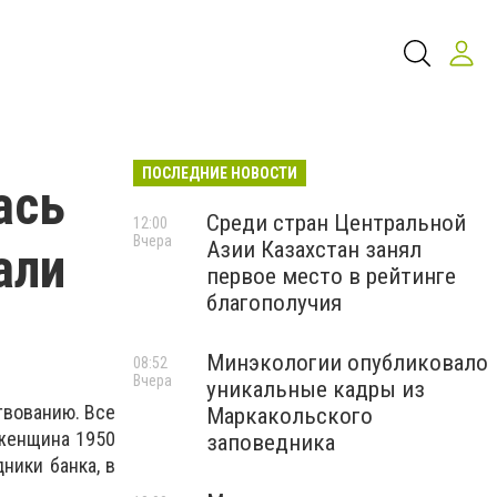
ПОСЛЕДНИЕ НОВОСТИ
ась
Среди стран Центральной
12:00
Вчера
Азии Казахстан занял
али
первое место в рейтинге
благополучия
Минэкологии опубликовало
08:52
Вчера
уникальные кадры из
твованию. Все
Маркакольского
 женщина 1950
заповедника
ники банка, в