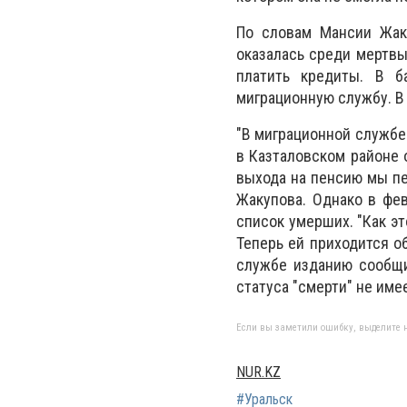
По словам Мансии Жаку
оказалась среди мертвы
платить кредиты. В б
миграционную службу. В 
"В миграционной службе 
в Казталовском районе 
выхода на пенсию мы пер
Жакупова. Однако в фев
список умерших. "Как эт
Теперь ей приходится об
службе изданию сообщи
статуса "смерти" не име
Если вы заметили ошибку, выделите н
NUR.KZ
#Уральск