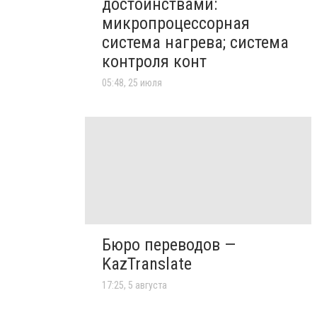
достоинствами:
микропроцессорная
система нагрева; система
контроля конт
05:48, 25 июля
Бюро переводов —
KazTranslate
17:25, 5 августа