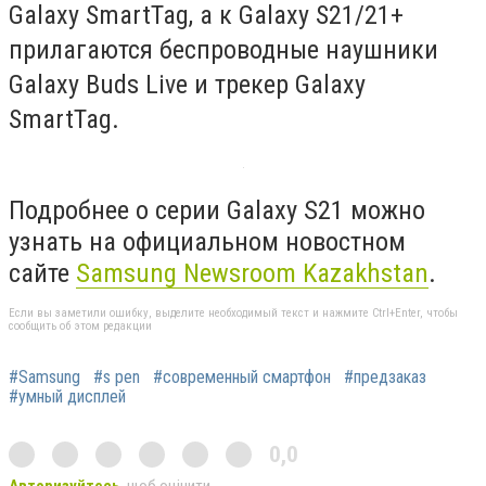
Galaxy SmartTag, а к Galaxy S21/21+
прилагаются беспроводные наушники
Galaxy Buds Live и трекер Galaxy
SmartTag.
Подробнее о серии Galaxy S21 можно
узнать на официальном новостном
сайте
Samsung Newsroom Kazakhstan
.
Если вы заметили ошибку, выделите необходимый текст и нажмите Ctrl+Enter, чтобы
сообщить об этом редакции
#Samsung
#s pen
#современный смартфон
#предзаказ
#умный дисплей
0,0