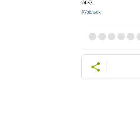
24.KZ
#Уральск