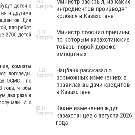
Министр раскрыл, из каких
18:00
будут детей с
5 августа
ингредиентов производят
тия и другими
колбасу в Казахстане
ациентов. Для
ой, для ребят
Министр пояснил причины,
15:47
ше 2700 детей
5 августа
по которым казахстанские
товары порой дороже
импортных
ение, комнаты
Нацбанк рассказал о
11:28
ог, логопеды,
3 августа
возможных изменениях в
ах ОСМС , по
правилах выдачи кредитов
3 года, чтобы
в Казахстане
ум два раза в
получали. И с
Какие изменения ждут
08:24
3 августа
казахстанцев с августа 2026
года