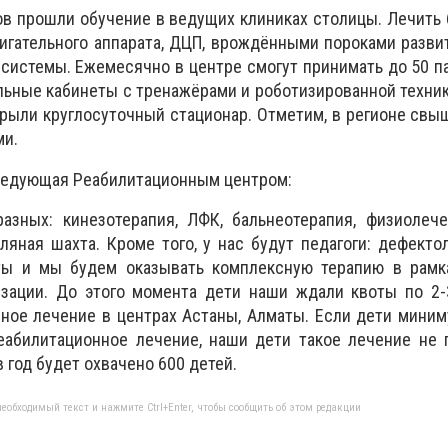
в прошли обучение в ведущих клиниках столицы. Лечить 
гательного аппарата, ДЦП, врождёнными пороками разви
системы. Ежемесячно в центре смогут принимать до 50 п
льные кабинеты с тренажёрами и роботизированной техник
крыли круглосуточный стационар. Отметим, в регионе свы
ми.
аведующая Реабилитационным центром:
разных: кинезотерапия, ЛФК, бальнеотерапия, физиолеч
ляная шахта. Кроме того, у нас будут педагоги: дефектол
вты и мы будем оказывать комплексную терапию в рамк
изации. До этого момента дети наши ждали квоты по 2-
ное лечение в центрах Астаны, Алматы. Если дети миним
еабилитационное лечение, наши дети такое лечение не 
 год будет охвачено 600 детей.
еобходимый текст и нажмите Ctrl+Enter, чтобы сообщить об этом редакции