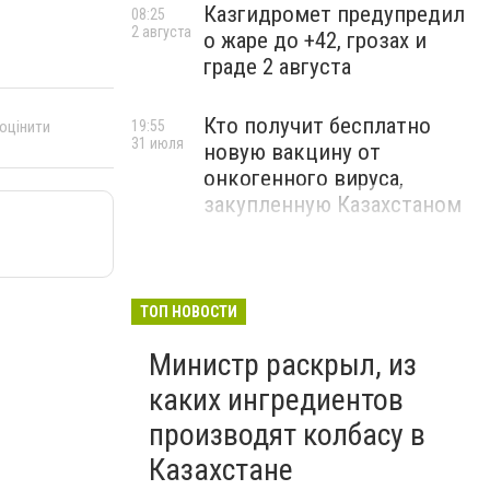
Казгидромет предупредил
08:25
2 августа
о жаре до +42, грозах и
граде 2 августа
Кто получит бесплатно
19:55
 оцінити
31 июля
новую вакцину от
онкогенного вируса,
закупленную Казахстаном
ТОП НОВОСТИ
Министр раскрыл, из
каких ингредиентов
производят колбасу в
Казахстане