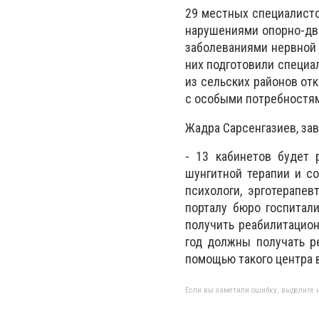
29 местных специалисто
нарушениями опорно-дви
заболеваниями нервной 
них подготовили специа
из сельских районов от
с особыми потребностя
Жадра Сарсенгазиев, з
- 13 кабинетов будет 
шунгитной терапии и со
психологи, эрготерапе
порталу бюро госпитал
получить реабилитацион
год должны получать р
помощью такого центра в
Если вы заметили ошибку, выделите н