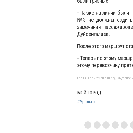
были грязные.
- Также на линии были 
№3 не должны ездить "
замечания пассажиропе
Дуйсенгалиев.
После этого маршрут ст
- Теперь по этому маршр
этому перевозчику прете
Если вы заметили ошибку, выделите н
МОЙ ГОРОД
#Уральск