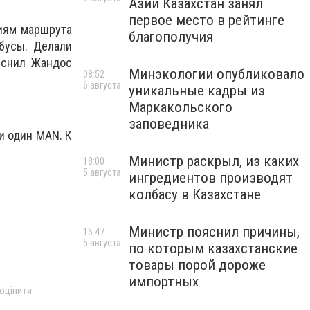
Азии Казахстан занял
первое место в рейтинге
ниям маршрута
благополучия
бусы. Делали
яснил Жандос
Минэкологии опубликовало
08:52
6 августа
уникальные кадры из
Маркакольского
заповедника
и один MAN. К
Министр раскрыл, из каких
18:00
5 августа
ингредиентов производят
колбасу в Казахстане
Министр пояснил причины,
15:47
5 августа
по которым казахстанские
товары порой дороже
импортных
 оцінити