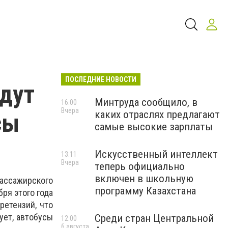
ПОСЛЕДНИЕ НОВОСТИ
удут
Минтруда сообщило, в
16:00
Вчера
каких отраслях предлагают
сы
самые высокие зарплаты
Искусственный интеллект
13:11
Вчера
теперь официально
включен в школьную
ссажирского
программу Казахстана
ря этого года
ретензий, что
ует, автобусы
Среди стран Центральной
12:00
6 августа