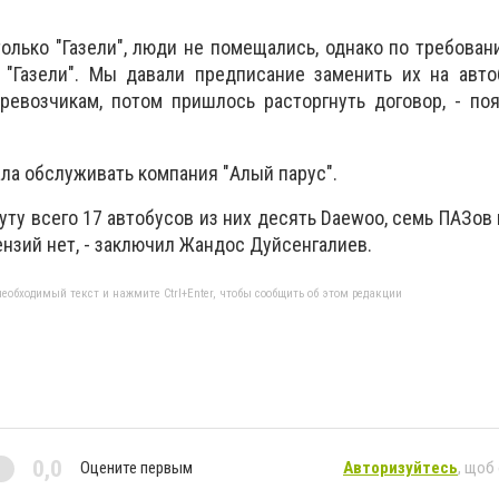
только "Газели", люди не помещались, однако по требова
Газели". Мы давали предписание заменить их на авто
ревозчикам, потом пришлось расторгнуть договор, - по
ала обслуживать компания "Алый парус".
уту всего 17 автобусов из них десять Daewoo, семь ПАЗов 
нзий нет, - заключил Жандос Дуйсенгалиев.
еобходимый текст и нажмите Ctrl+Enter, чтобы сообщить об этом редакции
0,0
Оцените первым
Авторизуйтесь
, щоб